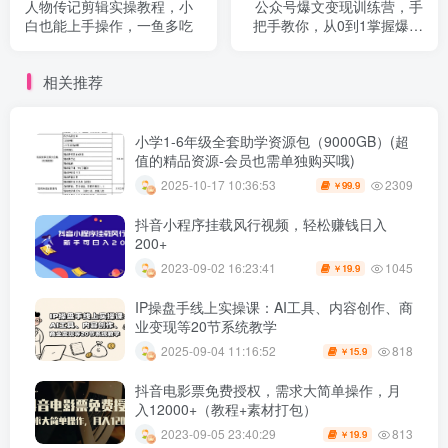
人物传记剪辑实操教程，小
公众号爆文变现训练营，手
白也能上手操作，一鱼多吃
把手教你，从0到1掌握爆文
写作技巧，每个月多挣6000
元
相关推荐
小学1-6年级全套助学资源包（9000GB）(超
值的精品资源-会员也需单独购买哦)
2309
2025-10-17 10:36:53
99.9
￥
抖音小程序挂载风行视频，轻松赚钱日入
200+
1045
2023-09-02 16:23:41
19.9
￥
IP操盘手线上实操课：AI工具、内容创作、商
业变现等20节系统教学
818
2025-09-04 11:16:52
15.9
￥
抖音电影票免费授权，需求大简单操作，月
入12000+（教程+素材打包）
813
2023-09-05 23:40:29
19.9
￥