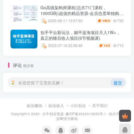
Go高级架构师课程(总共71门课程，
1000GB)(超值的精品资源-会员也需单独购买
哦)
732
2025-08-11 13:57:50
69.9
￥
知乎平台新玩法，躺平蓝海项目月入1W+，
真正的睡后收入项目(6节视频课)
712
2023-07-16 22:36:46
9.9
￥
评论
抢沙发
欢迎您留下宝贵的见解！
提交
副业赚钱
副业收入
小白创业
关于我们
Copyright © 2023 ·
大牛创业笔迹
·
豫ICP备2023013635号-1
· 由
大牛创
业网
强力驱动.