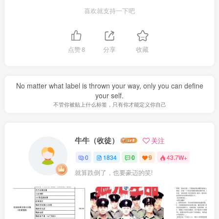
喜欢就支持一下吧
点赞
8
分享
收藏
No matter what label is thrown your way, only you can define
your self.
不管你被贴上什么标签，只有你才能定义你自己
牛牛（收徒）
关注
0
1834
0
9
43.7W+
就算跌倒了，也要豪迈的笑!