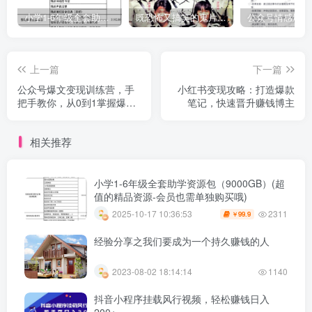
小学1-6年级全套助学资源包（9000GB）(超值的精品资源-会员也需单独购买哦)
既恐怖又搞笑的鬼片（10部猛鬼恐怖片都是喜剧片）
上一篇
下一篇
公众号爆文变现训练营，手
小红书变现攻略：打造爆款
把手教你，从0到1掌握爆文
笔记，快速晋升赚钱博主
写作技巧，每个月多挣6000
元
相关推荐
小学1-6年级全套助学资源包（9000GB）(超
值的精品资源-会员也需单独购买哦)
2311
2025-10-17 10:36:53
99.9
￥
经验分享之我们要成为一个持久赚钱的人
2023-08-02 18:14:14
1140
抖音小程序挂载风行视频，轻松赚钱日入
200+