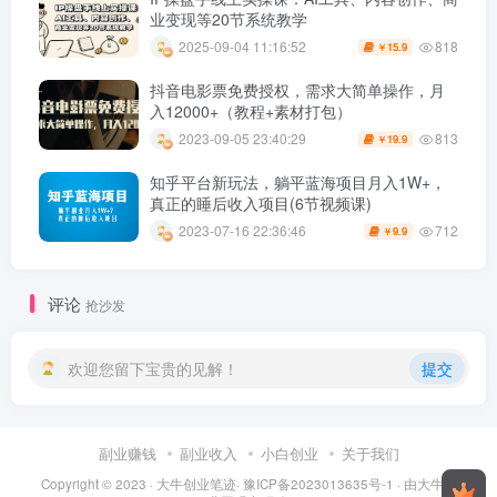
业变现等20节系统教学
818
2025-09-04 11:16:52
15.9
￥
抖音电影票免费授权，需求大简单操作，月
入12000+（教程+素材打包）
813
2023-09-05 23:40:29
19.9
￥
知乎平台新玩法，躺平蓝海项目月入1W+，
真正的睡后收入项目(6节视频课)
712
2023-07-16 22:36:46
9.9
￥
评论
抢沙发
欢迎您留下宝贵的见解！
提交
副业赚钱
副业收入
小白创业
关于我们
Copyright © 2023 ·
大牛创业笔迹
·
豫ICP备2023013635号-1
· 由
大牛创