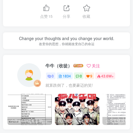
点赞
15
分享
收藏
Change your thoughts and you change your world.
改变你的思想，你就能改变自己的命运
牛牛（收徒）
关注
0
1834
0
9
43.6W+
就算跌倒了，也要豪迈的笑!
小学1-6年级全套助学资源包（9000GB）(超值的精品资源-会员也需单独购买哦)
既恐怖又搞笑的鬼片（10部猛鬼恐怖片都是喜剧片）