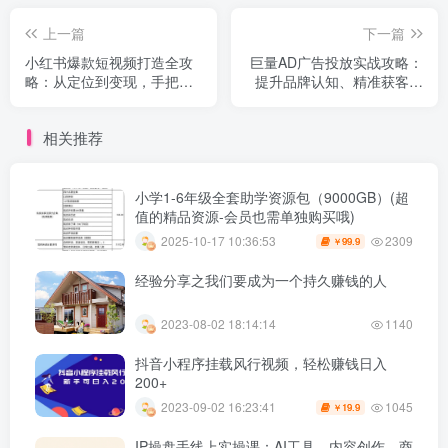
上一篇
下一篇
小红书爆款短视频打造全攻
巨量AD广告投放实战攻略：
略：从定位到变现，手把手
提升品牌认知、精准获客、
教你实现收益突破
打通流量转化逻辑
相关推荐
小学1-6年级全套助学资源包（9000GB）(超
值的精品资源-会员也需单独购买哦)
2309
2025-10-17 10:36:53
99.9
￥
经验分享之我们要成为一个持久赚钱的人
2023-08-02 18:14:14
1140
抖音小程序挂载风行视频，轻松赚钱日入
200+
1045
2023-09-02 16:23:41
19.9
￥
IP操盘手线上实操课：AI工具、内容创作、商