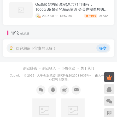
Go高级架构师课程(总共71门课程，
1000GB)(超值的精品资源-会员也需单独购买
哦)
732
2025-08-11 13:57:50
69.9
￥
评论
抢沙发
欢迎您留下宝贵的见解！
提交
副业赚钱
副业收入
小白创业
关于我们
Copyright © 2023 ·
大牛创业笔迹
·
豫ICP备2023013635号-1
· 由
大牛创
业网
强力驱动.