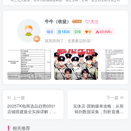
牛牛（收徒）
关注
0
1834
0
9
43.6W+
就算跌倒了，也要豪迈的笑!
小学1-6年级全套助学资源包（9000GB）(超值的精品资源-会员也需单独购买哦)
既恐怖又搞笑的鬼片（10部猛鬼恐怖片都是喜剧片）
上一篇
下一篇
2025TK电商选品趋势0到1
实体店-团购爆单攻略：从剪
店铺搭建最全实操讲解，轻
辑到数据采集，剖析直播技
松在家把货卖出国外
巧…
相关推荐