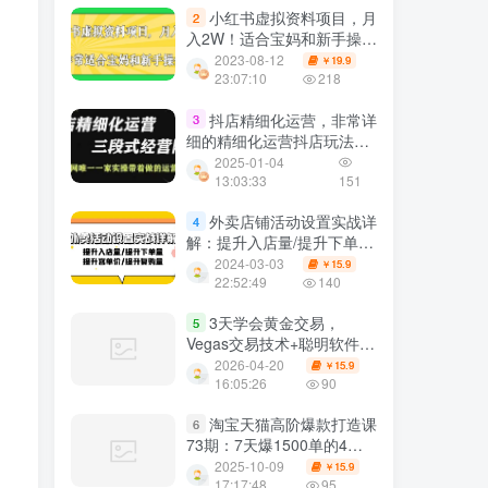
小红书虚拟资料项目，月
2
入2W！适合宝妈和新手操作
【揭秘】
2023-08-12
19.9
￥
23:07:10
218
抖店精细化运营，非常详
3
细的精细化运营抖店玩法
（更新0104）
2025-01-04
13:03:33
151
外卖店铺活动设置实战详
4
解：提升入店量/提升下单
量/提升客单价/提升复购量
2024-03-03
15.9
￥
22:52:49
140
3天学会黄金交易，
5
Vegas交易技术+聪明软件，
日赚50
2026-04-20
15.9
￥
16:05:26
90
淘宝天猫高阶爆款打造课
6
73期：7天爆1500单的4剑
合1战术
2025-10-09
15.9
￥
17:17:48
95