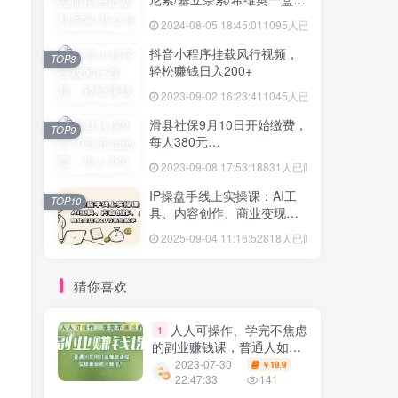
格多少
2024-08-05 18:45:01
1095人已阅读
抖音小程序挂载风行视频，
TOP8
轻松赚钱日入200+
2023-09-02 16:23:41
1045人已阅读
滑县社保9月10日开始缴费，
TOP9
每人380元…
2023-09-08 17:53:18
831人已阅读
IP操盘手线上实操课：AI工
TOP10
具、内容创作、商业变现等
20节系统教学
2025-09-04 11:16:52
818人已阅读
猜你喜欢
人人可操作、学完不焦虑
1
的副业赚钱课，普通人如何
打造爆款课程，实现副业收
2023-07-30
19.9
￥
入翻倍
22:47:33
141