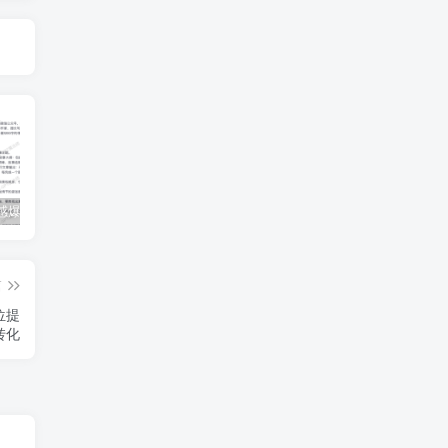
公众号情感爆文指南：ChatGPT成为你的情感故事好帮手！
碧桂园爆雷？未来房价会如何？
经验分享之我们要成为一个持久赚钱的人
篇
位提
转化