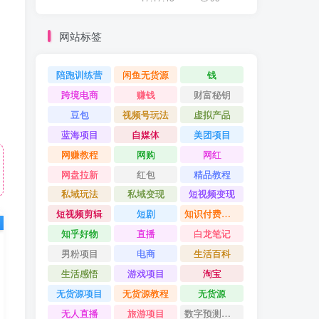
网站标签
陪跑训练营
闲鱼无货源
钱
跨境电商
赚钱
财富秘钥
豆包
视频号玩法
虚拟产品
蓝海项目
自媒体
美团项目
网赚教程
网购
网红
网盘拉新
红包
精品教程
私域玩法
私域变现
短视频变现
短视频剪辑
短剧
知识付费项目
知乎好物
直播
白龙笔记
男粉项目
电商
生活百科
生活感悟
游戏项目
淘宝
无货源项目
无货源教程
无货源
无人直播
旅游项目
数字预测大师