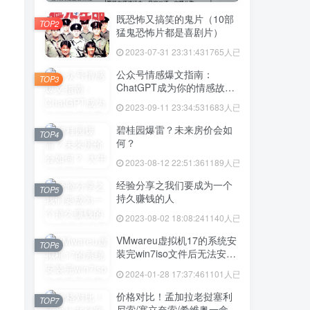
既恐怖又搞笑的鬼片（10部
TOP2
猛鬼恐怖片都是喜剧片）
2023-07-31 23:31:43
1765人已阅读
公众号情感爆文指南：
TOP3
ChatGPT成为你的情感故事
好帮手！
2023-09-11 23:34:53
1683人已阅读
碧桂园爆雷？未来房价会如
TOP4
何？
2023-08-12 22:51:36
1189人已阅读
经验分享之我们要成为一个
TOP5
持久赚钱的人
2023-08-02 18:08:24
1140人已阅读
VMwareu虚拟机17的系统安
TOP6
装完win7iso文件后无法安装
vmtool解决方法
2024-01-28 17:37:46
1101人已阅读
价格对比！孟加拉老挝塞利
TOP7
尼索/塞立奈索/希维奥一盒价