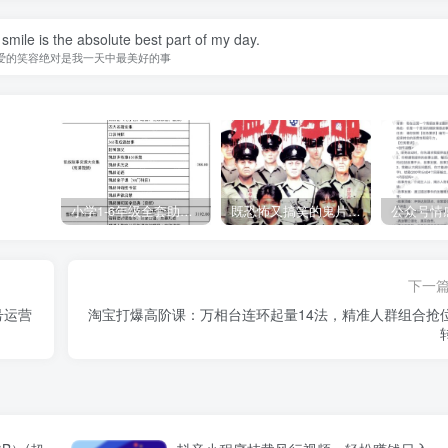
smile is the absolute best part of my day.
爱的笑容绝对是我一天中最美好的事
小学1-6年级全套助学资源包（9000GB）(超值的精品资源-会员也需单独购买哦)
既恐怖又搞笑的鬼片（10部猛鬼恐怖片都是喜剧片）
下一
号运营
淘宝打爆高阶课：万相台连环起量14法，精准人群组合抢