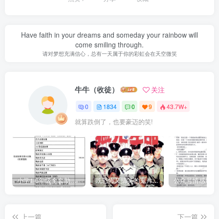
Have faith in your dreams and someday your rainbow will
come smiling through.
请对梦想充满信心，总有一天属于你的彩虹会在天空微笑
牛牛（收徒）
关注
0
1834
0
9
43.7W+
就算跌倒了，也要豪迈的笑!
小学1-6年级全套助学资源包（9000GB）(超值的精品资源-会员也需单独购买哦)
既恐怖又搞笑的鬼片（10部猛鬼恐怖片都是喜剧片）
上一篇
下一篇