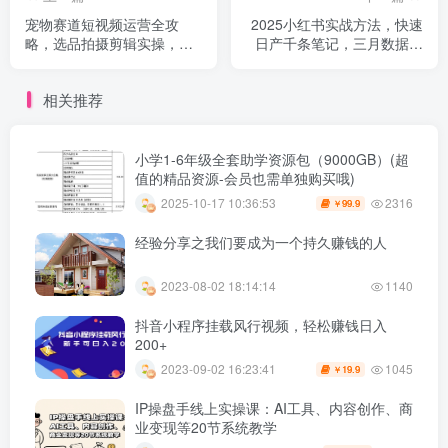
宠物赛道短视频运营全攻
2025小红书实战方法，快速
略，选品拍摄剪辑实操，实
日产千条笔记，三月数据采
现流量到收益转化
集与内容生态解读
相关推荐
小学1-6年级全套助学资源包（9000GB）(超
值的精品资源-会员也需单独购买哦)
2316
2025-10-17 10:36:53
99.9
￥
经验分享之我们要成为一个持久赚钱的人
2023-08-02 18:14:14
1140
抖音小程序挂载风行视频，轻松赚钱日入
200+
1045
2023-09-02 16:23:41
19.9
￥
IP操盘手线上实操课：AI工具、内容创作、商
业变现等20节系统教学