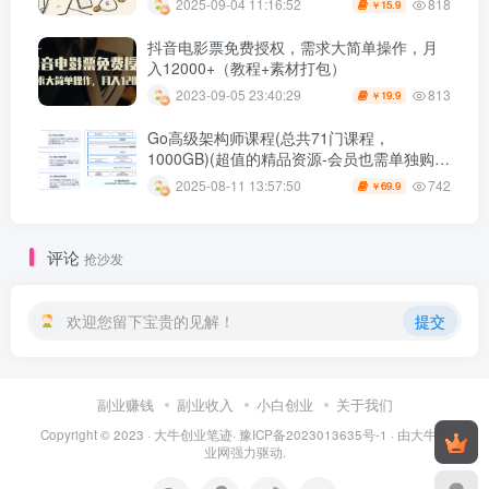
818
2025-09-04 11:16:52
15.9
￥
抖音电影票免费授权，需求大简单操作，月
入12000+（教程+素材打包）
813
2023-09-05 23:40:29
19.9
￥
Go高级架构师课程(总共71门课程，
1000GB)(超值的精品资源-会员也需单独购买
哦)
742
2025-08-11 13:57:50
69.9
￥
评论
抢沙发
欢迎您留下宝贵的见解！
提交
副业赚钱
副业收入
小白创业
关于我们
Copyright © 2023 ·
大牛创业笔迹
·
豫ICP备2023013635号-1
· 由
大牛创
业网
强力驱动.