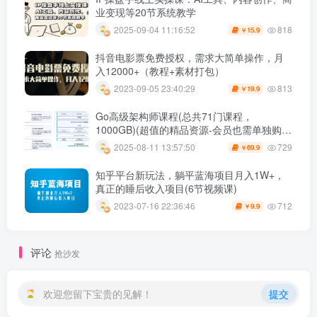
业变现等20节系统教学
818
2025-09-04 11:16:52
15.9
￥
抖音电影票免费授权，需求大简单操作，月
入12000+（教程+素材打包）
813
2023-09-05 23:40:29
19.9
￥
Go高级架构师课程(总共71门课程，
1000GB)(超值的精品资源-会员也需单独购买
哦)
729
2025-08-11 13:57:50
69.9
￥
知乎平台新玩法，躺平蓝海项目月入1W+，
真正的睡后收入项目(6节视频课)
712
2023-07-16 22:36:46
9.9
￥
评论
抢沙发
欢迎您留下宝贵的见解！
提交