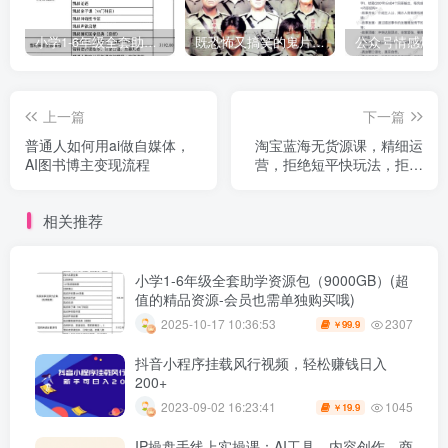
小学1-6年级全套助学资源包（9000GB）(超值的精品资源-会员也需单独购买哦)
既恐怖又搞笑的鬼片（10部猛鬼恐怖片都是喜剧片）
上一篇
下一篇
普通人如何用ai做自媒体，
淘宝蓝海无货源课，精细运
AI图书博主变现流程
营，拒绝短平快玩法，拒绝
简短课程凑章节
相关推荐
小学1-6年级全套助学资源包（9000GB）(超
值的精品资源-会员也需单独购买哦)
2307
2025-10-17 10:36:53
99.9
￥
抖音小程序挂载风行视频，轻松赚钱日入
200+
1045
2023-09-02 16:23:41
19.9
￥
IP操盘手线上实操课：AI工具、内容创作、商