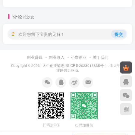
评论
抢沙发
欢迎您留下宝贵的见解！
提交
副业赚钱
副业收入
小白创业
关于我们
Copyright © 2023 ·
大牛创业笔迹
·
豫ICP备2023013635号-1
· 由
大牛创
业网
强力驱动.
扫码加QQ
扫码加微信