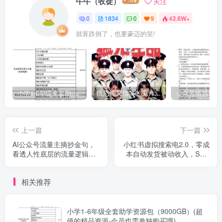
牛牛（收徒）
关注
0
1834
0
9
43.6W+
就算跌倒了，也要豪迈的笑!
小学1-6年级全套助学资源包（9000GB）(超值的精品资源-会员也需单独购买哦)
既恐怖又搞笑的鬼片（10部猛鬼恐怖片都是喜剧片）
上一篇
下一篇
AI公众号流量主摘抄金句，
小红书虚拟搜索电2.0，零成
看透人性底层的流量逻辑，
本自动发货被动收入，SEO
一天最低收入5张
优化+矩阵放大实战指南
相关推荐
小学1-6年级全套助学资源包（9000GB）(超
值的精品资源-会员也需单独购买哦)