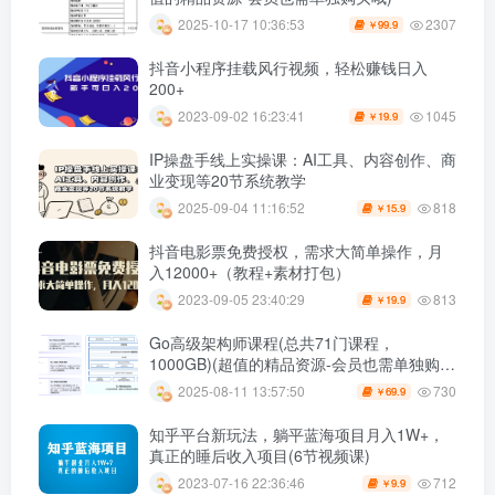
2307
2025-10-17 10:36:53
99.9
￥
抖音小程序挂载风行视频，轻松赚钱日入
200+
1045
2023-09-02 16:23:41
19.9
￥
IP操盘手线上实操课：AI工具、内容创作、商
业变现等20节系统教学
818
2025-09-04 11:16:52
15.9
￥
抖音电影票免费授权，需求大简单操作，月
入12000+（教程+素材打包）
813
2023-09-05 23:40:29
19.9
￥
Go高级架构师课程(总共71门课程，
1000GB)(超值的精品资源-会员也需单独购买
哦)
730
2025-08-11 13:57:50
69.9
￥
知乎平台新玩法，躺平蓝海项目月入1W+，
真正的睡后收入项目(6节视频课)
712
2023-07-16 22:36:46
9.9
￥