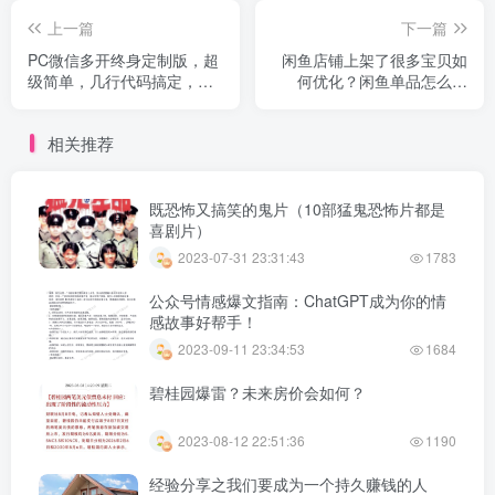
上一篇
下一篇
PC微信多开终身定制版，超
闲鱼店铺上架了很多宝贝如
级简单，几行代码搞定，永
何优化？闲鱼单品怎么优
不失效
化？咸鱼教学视频运营技巧
相关推荐
既恐怖又搞笑的鬼片（10部猛鬼恐怖片都是
喜剧片）
2023-07-31 23:31:43
1783
公众号情感爆文指南：ChatGPT成为你的情
感故事好帮手！
2023-09-11 23:34:53
1684
碧桂园爆雷？未来房价会如何？
2023-08-12 22:51:36
1190
经验分享之我们要成为一个持久赚钱的人