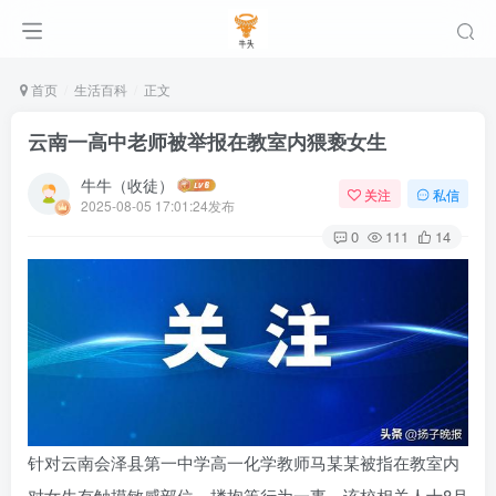
首页
生活百科
正文
云南一高中老师被举报在教室内猥亵女生
牛牛（收徒）
关注
私信
2025-08-05 17:01:24发布
0
111
14
针对云南会泽县第一中学高一化学教师马某某被指在教室内
对女生有触摸敏感部位、搂抱等行为一事，该校相关人士8月