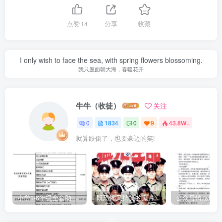
点赞
14
分享
收藏
I only wish to face the sea, with spring flowers blossoming.
我只愿面朝大海，春暖花开
牛牛（收徒）
关注
0
1834
0
9
43.8W+
就算跌倒了，也要豪迈的笑!
小学1-6年级全套助学资源包（9000GB）(超值的精品资源-会员也需单独购买哦)
既恐怖又搞笑的鬼片（10部猛鬼恐怖片都是喜剧片）