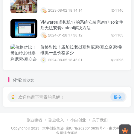
2023-08-02 18:14:14
1140
VMwareu虚拟机17的系统安装完win7iso文件
后无法安装vmtool解决方法
2024-01-28 17:38:12
1103
价格对比！孟加拉老挝塞利尼索/塞立奈索/希
维奥一盒价格多少
2024-08-05 18:45:01
1096
评论
抢沙发
欢迎您留下宝贵的见解！
提交
副业赚钱
副业收入
小白创业
关于我们
Copyright © 2023 ·
大牛创业笔迹
·
豫ICP备2023013635号-1
· 由
大牛创
业网
强力驱动.