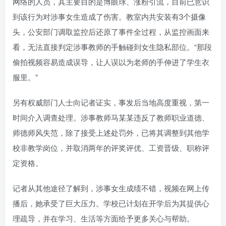
网络的人员，其主要目的是博眼球、涨粉引流，目前已意识
到该行为对涉事女生造成了伤害。教室内共安装有3个摄像
头，公安部门调取监控后还原了事件全过程，从监控画面来
看，无法直接判定涉事教师的手触碰到女生隐私部位。“那段
偷拍视频容易造成误导，让人误以为老师的手伸进了学生衣
服里。”
另有权威部门人士向记者证实，事发后当地高度重视，第一
时间介入调查处理。涉事教师马某某违反了教师职业道德、
师德师风失范，除了接受上述处罚外，已将其调整到其他学
校非教学岗位，并取消两年的评奖评优、工资晋级、职称评
定资格。
记者从其他途径了解到，涉事女生成绩不错，视频在网上传
播后，她承受了巨大压力。学校已计划在开学后为其提供心
理疏导，并在学习、生活等方面给予更多关心与帮助。