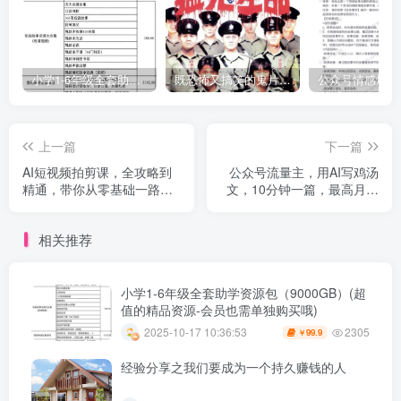
小学1-6年级全套助学资源包（9000GB）(超值的精品资源-会员也需单独购买哦)
既恐怖又搞笑的鬼片（10部猛鬼恐怖片都是喜剧片）
上一篇
下一篇
AI短视频拍剪课，全攻略到
公众号流量主，用AI写鸡汤
精通，带你从零基础一路飙
文，10分钟一篇，最高月入
升至行业高手
2W【附工具指令】
相关推荐
小学1-6年级全套助学资源包（9000GB）(超
值的精品资源-会员也需单独购买哦)
2305
2025-10-17 10:36:53
99.9
￥
经验分享之我们要成为一个持久赚钱的人