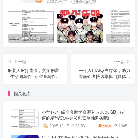
就算跌倒了，也要豪迈的笑!
小学1-6年级全套助学资源包（9000GB）(超值的精品资源-会员也需单独购买哦)
既恐怖又搞笑的鬼片（10部猛鬼恐怖片都是喜剧片）
上一篇
下一篇
服装人IP打造课，文案创富
一个人用AI做自媒体，助力
+生活圈写作+专业圈写作
零基础者快速掌握自媒体技
+服装人专属+吸金元素+技
能，实现从起号到变现的突
能实操
破（更新9月）
相关推荐
小学1-6年级全套助学资源包（9000GB）(超
值的精品资源-会员也需单独购买哦)
2305
2025-10-17 10:36:53
99.9
￥
抖音小程序挂载风行视频，轻松赚钱日入