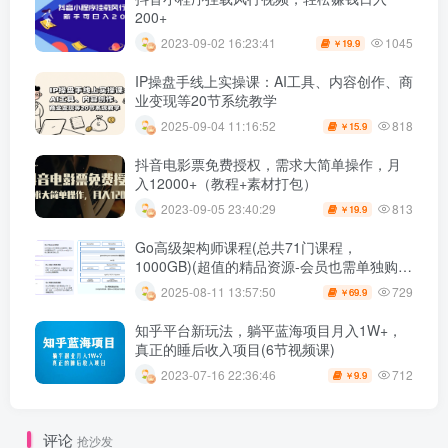
200+
1045
2023-09-02 16:23:41
19.9
￥
IP操盘手线上实操课：AI工具、内容创作、商
业变现等20节系统教学
818
2025-09-04 11:16:52
15.9
￥
抖音电影票免费授权，需求大简单操作，月
入12000+（教程+素材打包）
813
2023-09-05 23:40:29
19.9
￥
Go高级架构师课程(总共71门课程，
1000GB)(超值的精品资源-会员也需单独购买
哦)
729
2025-08-11 13:57:50
69.9
￥
知乎平台新玩法，躺平蓝海项目月入1W+，
真正的睡后收入项目(6节视频课)
712
2023-07-16 22:36:46
9.9
￥
评论
抢沙发