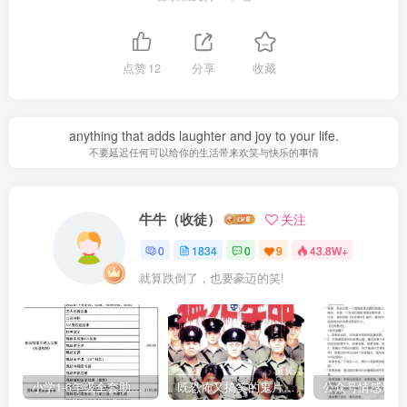
点赞
12
分享
收藏
anything that adds laughter and joy to your life.
不要延迟任何可以给你的生活带来欢笑与快乐的事情
牛牛（收徒）
关注
0
1834
0
9
43.8W+
就算跌倒了，也要豪迈的笑!
小学1-6年级全套助学资源包（9000GB）(超值的精品资源-会员也需单独购买哦)
既恐怖又搞笑的鬼片（10部猛鬼恐怖片都是喜剧片）