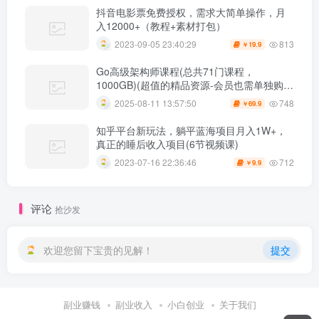
抖音电影票免费授权，需求大简单操作，月
入12000+（教程+素材打包）
813
2023-09-05 23:40:29
19.9
￥
Go高级架构师课程(总共71门课程，
1000GB)(超值的精品资源-会员也需单独购买
哦)
748
2025-08-11 13:57:50
69.9
￥
知乎平台新玩法，躺平蓝海项目月入1W+，
真正的睡后收入项目(6节视频课)
712
2023-07-16 22:36:46
9.9
￥
评论
抢沙发
欢迎您留下宝贵的见解！
提交
副业赚钱
副业收入
小白创业
关于我们