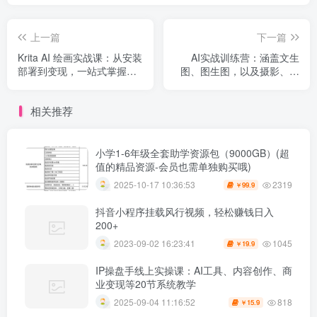
上一篇
下一篇
Krita AI 绘画实战课：从安装
AI实战训练营：涵盖文生
部署到变现，一站式掌握创
图、图生图，以及摄影、修
作核心技能
复及动画视频生成等多样玩
法
相关推荐
小学1-6年级全套助学资源包（9000GB）(超
值的精品资源-会员也需单独购买哦)
2319
2025-10-17 10:36:53
99.9
￥
抖音小程序挂载风行视频，轻松赚钱日入
200+
1045
2023-09-02 16:23:41
19.9
￥
IP操盘手线上实操课：AI工具、内容创作、商
业变现等20节系统教学
818
2025-09-04 11:16:52
15.9
￥