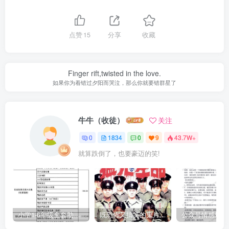
点赞
15
分享
收藏
Finger rift,twisted in the love.
如果你为着错过夕阳而哭泣，那么你就要错群星了
牛牛（收徒）
关注
0
1834
0
9
43.7W+
就算跌倒了，也要豪迈的笑!
小学1-6年级全套助学资源包（9000GB）(超值的精品资源-会员也需单独购买哦)
既恐怖又搞笑的鬼片（10部猛鬼恐怖片都是喜剧片）