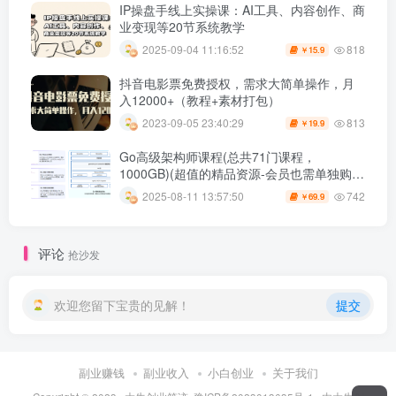
IP操盘手线上实操课：AI工具、内容创作、商
业变现等20节系统教学
818
2025-09-04 11:16:52
15.9
￥
抖音电影票免费授权，需求大简单操作，月
入12000+（教程+素材打包）
813
2023-09-05 23:40:29
19.9
￥
Go高级架构师课程(总共71门课程，
1000GB)(超值的精品资源-会员也需单独购买
哦)
742
2025-08-11 13:57:50
69.9
￥
评论
抢沙发
欢迎您留下宝贵的见解！
提交
副业赚钱
副业收入
小白创业
关于我们