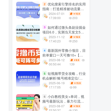
优化搜索引擎排名的实用
2
指南：打造精准被动流量系
统
2024-07-01
15.9
￥
17:39:00
203
如何通过微头条副业掘金
3
项目6.0，实测当天发文5
篇，变现90，傻瓜式写作轻
2023-11-12
19.9
￥
松赚钱
17:40:23
250
最新国外零撸小项目，目
4
前单窗口一天可撸10+【详
细玩法教程】【揭秘】
2023-08-12
9.9
￥
00:50:44
139
短视频带货全攻略，行业
5
机会解析/账号精准定位/爆
款内容创作/数据复盘优化
2025-06-19
15.9
￥
17:17:05
99
小白教程美女+单词，视
6
频号最新玩法，暴力引流，
0成本变现玩法【揭秘】
2023-08-07
19.9
￥
22:50:37
130