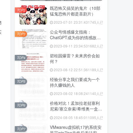
既恐怖又搞笑的鬼片（10部
TOP2
猛鬼恐怖片都是喜剧片）
物
2023-07-31 23:31:43
1745人已阅读
实
公众号情感爆文指南：
TOP3
ChatGPT成为你的情感故事
好帮手！
2023-09-11 23:34:53
1682人已阅读
碧桂园爆雷？未来房价会如
TOP4
何？
2023-08-12 22:51:36
1189人已阅读
经验分享之我们要成为一个
TOP5
持久赚钱的人
2023-08-02 18:08:24
1140人已阅读
价格对比！孟加拉老挝塞利
TOP6
尼索/塞立奈索/希维奥一盒价
格多少
2024-08-05 18:45:01
1095人已阅读
。
VMwareu虚拟机17的系统安
TOP7
装完win7iso文件后无法安装