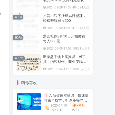
vmtool解决方法
2024-01-28 17:37:46
1094人已阅读
有
抖音小程序挂载风行视频，
TOP8
轻松赚钱日入200+
2023-09-02 16:23:41
1045人已阅读
滑县社保9月10日开始缴费，
TOP9
每人380元…
2023-09-08 17:53:18
831人已阅读
IP操盘手线上实操课：AI工
TOP10
具、内容创作、商业变现等
20节系统教学
2025-09-04 11:16:52
818人已阅读
猜你喜欢
AI新媒体实操课，快速提
1
升账号权重，打造高曝光主
页与爆款内容
2025-04-15
15.9
￥
20:47:44
84