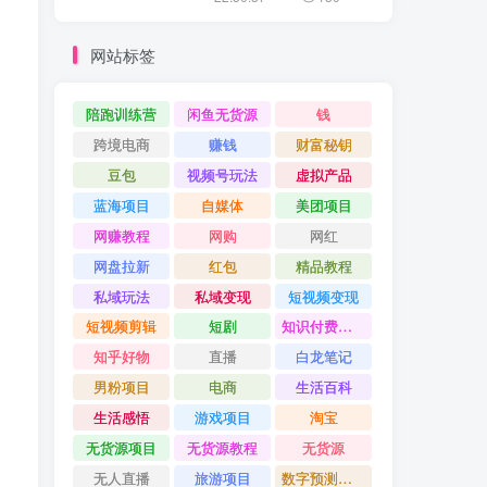
网站标签
陪跑训练营
闲鱼无货源
钱
跨境电商
赚钱
财富秘钥
豆包
视频号玩法
虚拟产品
蓝海项目
自媒体
美团项目
网赚教程
网购
网红
网盘拉新
红包
精品教程
私域玩法
私域变现
短视频变现
短视频剪辑
短剧
知识付费项目
知乎好物
直播
白龙笔记
男粉项目
电商
生活百科
生活感悟
游戏项目
淘宝
无货源项目
无货源教程
无货源
无人直播
旅游项目
数字预测大师