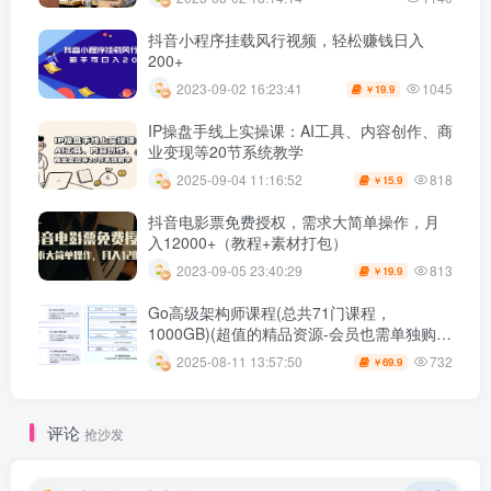
抖音小程序挂载风行视频，轻松赚钱日入
200+
1045
2023-09-02 16:23:41
19.9
￥
IP操盘手线上实操课：AI工具、内容创作、商
业变现等20节系统教学
818
2025-09-04 11:16:52
15.9
￥
抖音电影票免费授权，需求大简单操作，月
入12000+（教程+素材打包）
813
2023-09-05 23:40:29
19.9
￥
Go高级架构师课程(总共71门课程，
1000GB)(超值的精品资源-会员也需单独购买
哦)
732
2025-08-11 13:57:50
69.9
￥
评论
抢沙发