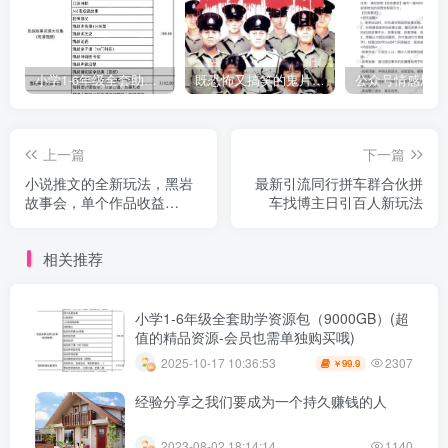
小学1-6年级全套助学资源包（9000GB）(超值的精品资源-会员也需单独购买哦)
既恐怖又搞笑的鬼片（10部猛鬼恐怖片都是喜剧片）
上一篇
下一篇
小说推文的全新玩法，黑岩
最新引流同行拼车群合伙拼
故事会，单个作品收益
车找博主日引百人新玩法
300+，简单暴力
相关推荐
小学1-6年级全套助学资源包（9000GB）(超
值的精品资源-会员也需单独购买哦)
2307
2025-10-17 10:36:53
99.9
￥
经验分享之我们要成为一个持久赚钱的人
2023-08-02 18:14:14
1140