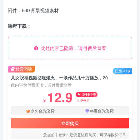
附件：56G背景视频素材
课程下载：
此处内容已隐藏，请付费后查看
付费阅读
已售 416
儿女祝福视频彻底爆火，一条作品几十万播放，2023年一定要抓住的新风口
此内容为付费阅读，请付费后查看
12.9
限时特惠
29.9
￥
￥
免费
免费
永久会员
年度会员
立即购买
您当前未登录！建议登陆后购买，可保存购买订单