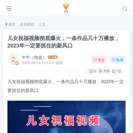
首页
会员教程
正文
儿女祝福视频彻底爆火，一条作品几十万播放，
2023年一定要抓住的新风口
牛牛（收徒）
关注
私信
2023-08-14 13:13:01发布
0
159
12
儿女祝福视频彻底爆火，一条作品几十万播放，2023年一定
要抓住的新风口