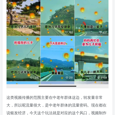
这类视频传播的范围主要在中老年群体这边，转发量非常
大，所以呢流量很大，是中老年群体的流量密码。现在都在
说银发经济，今天这个玩法就是对应的这个风口，视频制作