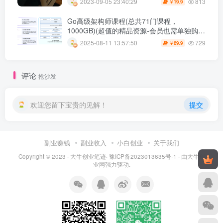
813
2023-09-05 23:40:29
19.9
￥
Go高级架构师课程(总共71门课程，
1000GB)(超值的精品资源-会员也需单独购买
哦)
729
2025-08-11 13:57:50
69.9
￥
评论
抢沙发
欢迎您留下宝贵的见解！
提交
副业赚钱
副业收入
小白创业
关于我们
Copyright © 2023 ·
大牛创业笔迹
·
豫ICP备2023013635号-1
· 由
大牛创
业网
强力驱动.