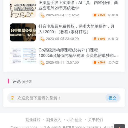
IP操盘手线上实操课：AI工具、内容创作、商
业变现等20节系统教学
818
2025-09-04 11:16:52
15.9
￥
抖音电影票免费授权，需求大简单操作，月
入12000+（教程+素材打包）
813
2023-09-05 23:40:29
19.9
￥
Go高级架构师课程(总共71门课程，
1000GB)(超值的精品资源-会员也需单独购买
哦)
742
2025-08-11 13:57:50
69.9
￥
评论
抢沙发
欢迎您留下宝贵的见解！
提交
副业赚钱
副业收入
小白创业
关于我们
Copyright © 2023 ·
大牛创业笔迹
·
豫ICP备2023013635号-1
· 由
大牛创