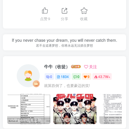
点赞
9
分享
收藏
If you never chase your dream, you will never catch them.
若不去追逐梦想，你将永远无法抓住梦想
牛牛（收徒）
关注
0
1834
0
9
43.7W+
就算跌倒了，也要豪迈的笑!
小学1-6年级全套助学资源包（9000GB）(超值的精品资源-会员也需单独购买哦)
既恐怖又搞笑的鬼片（10部猛鬼恐怖片都是喜剧片）