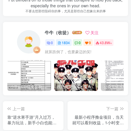
especially the ones in your own head.
不要去想那些阻碍你的事，尤其是那些自己想象出来的事
牛牛（收徒）
关注
0
1834
0
9
43.8W+
就算跌倒了，也要豪迈的笑!
小学1-6年级全套助学资源包（9000GB）(超值的精品资源-会员也需单独购买哦)
既恐怖又搞笑的鬼片（10部猛鬼恐怖片都是喜剧片）
上一篇
下一篇
靠“逆水寒手游”月入过万，
最新小程序撸金项目，当天
暴力玩法，新手小白也能轻
就可以看到收益，1小时变现
松上手【揭秘】
300+