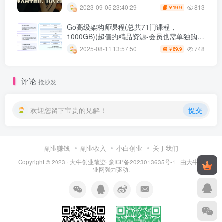
813
2023-09-05 23:40:29
19.9
￥
Go高级架构师课程(总共71门课程，
1000GB)(超值的精品资源-会员也需单独购买
哦)
748
2025-08-11 13:57:50
69.9
￥
评论
抢沙发
欢迎您留下宝贵的见解！
提交
副业赚钱
副业收入
小白创业
关于我们
Copyright © 2023 ·
大牛创业笔迹
·
豫ICP备2023013635号-1
· 由
大牛创
业网
强力驱动.