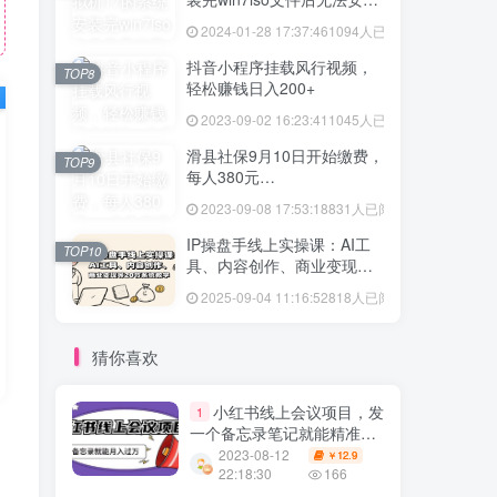
vmtool解决方法
2024-01-28 17:37:46
1094人已阅读
抖音小程序挂载风行视频，
TOP8
轻松赚钱日入200+
2023-09-02 16:23:41
1045人已阅读
滑县社保9月10日开始缴费，
TOP9
每人380元…
2023-09-08 17:53:18
831人已阅读
IP操盘手线上实操课：AI工
TOP10
具、内容创作、商业变现等
20节系统教学
2025-09-04 11:16:52
818人已阅读
猜你喜欢
小红书线上会议项目，发
1
一个备忘录笔记就能精准获
客月入过万【揭秘】
2023-08-12
12.9
￥
22:18:30
166