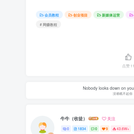
会员教程
创业项目
新媒体运营
# 网赚教程
点赞
1
Nobody looks down on you 
没谁瞧不起你
牛牛（收徒）
关注
0
1834
0
9
43.6W+