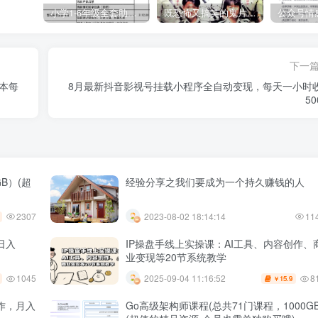
小学1-6年级全套助学资源包（9000GB）(超值的精品资源-会员也需单独购买哦)
既恐怖又搞笑的鬼片（10部猛鬼恐怖片都是喜剧片）
下一
本每
8月最新抖音影视号挂载小程序全自动变现，每天一小时
5
B）(超
经验分享之我们要成为一个持久赚钱的人
2307
2023-08-02 18:14:14
11
日入
IP操盘手线上实操课：AI工具、内容创作、
业变现等20节系统教学
1045
8
2025-09-04 11:16:52
15.9
￥
作，月入
Go高级架构师课程(总共71门课程，1000GB