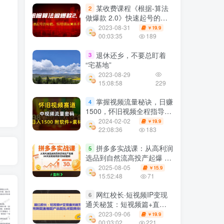
某收费课程《根据-算法
2
做爆款 2.0》快速起号的秘
籍，短视频运营杀手锏
2023-08-31
19.9
￥
00:03:35
189
退休还乡，不要总盯着
3
“宅基地”
2023-08-29
15:08:58
229
掌握视频流量秘诀，日赚
4
1500，怀旧视频全程指导
【揭秘】
2024-02-02
19.9
￥
22:08:36
183
拼多多实战课：从高利润
5
选品到自然流高投产起爆 30
天实现低风险可持续盈利
2025-08-05
15.9
￥
15:52:48
71
网红校长·短视频IP变现
6
通关秘笈：短视频篇+直播
篇+产品篇+私域篇+商业模
2023-09-06
19.9
￥
式
00:03:02
221