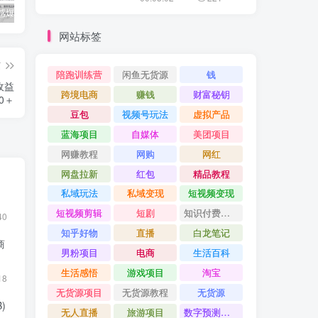
公众号情感爆文指南：ChatGPT成为你的情感故事好帮手！
碧桂园爆雷？未来房价会如何？
经验分享之我们要成为一个持久赚钱的人
网站标签
篇
陪跑训练营
闲鱼无货源
钱
收益
跨境电商
赚钱
财富秘钥
00＋
豆包
视频号玩法
虚拟产品
蓝海项目
自媒体
美团项目
网赚教程
网购
网红
网盘拉新
红包
精品教程
私域玩法
私域变现
短视频变现
短视频剪辑
短剧
知识付费项目
40
知乎好物
直播
白龙笔记
商
男粉项目
电商
生活百科
生活感悟
游戏项目
淘宝
18
无货源项目
无货源教程
无货源
)
无人直播
旅游项目
数字预测大师