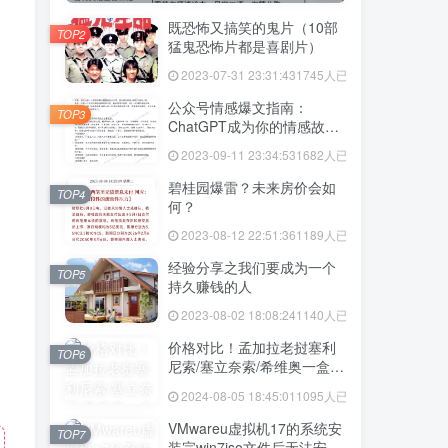
既恐怖又搞笑的鬼片（10部
TOP2
猛鬼恐怖片都是喜剧片）
2023-07-31 23:31:43
1745人已阅读
公众号情感爆文指南：
TOP3
ChatGPT成为你的情感故事
好帮手！
2023-09-11 23:34:53
1682人已阅读
碧桂园爆雷？未来房价会如
TOP4
何？
2023-08-12 22:51:36
1189人已阅读
经验分享之我们要成为一个
TOP5
持久赚钱的人
2023-08-02 18:08:24
1140人已阅读
价格对比！孟加拉老挝塞利
TOP6
尼索/塞立奈索/希维奥一盒价
格多少
2024-08-05 18:45:01
1095人已阅读
VMwareu虚拟机17的系统安
TOP7
装完win7iso文件后无法安装