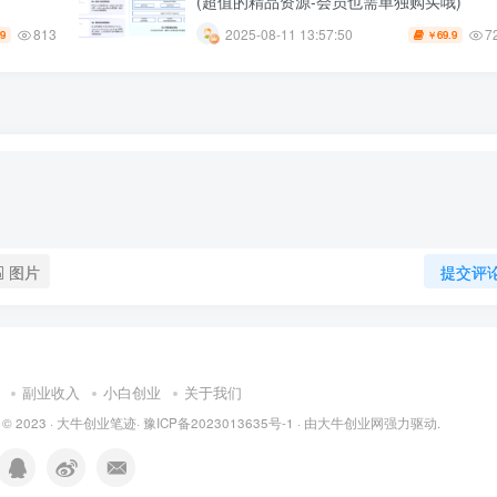
(超值的精品资源-会员也需单独购买哦)
813
7
2025-08-11 13:57:50
.9
69.9
￥
图片
提交评
副业收入
小白创业
关于我们
 © 2023 ·
大牛创业笔迹
·
豫ICP备2023013635号-1
· 由
大牛创业网
强力驱动.