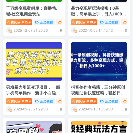
千万级变现案例库：直播/私
暴力变现新玩法揭密！0基
域/社交电商全玩法
础，简单易上手，日入1000
＋！附保姆级教程！
付费阅读
15.9
会员教程
新媒体运营
付费阅读
19.9
会员教程
创
￥
￥
2025-12-07 21:25:26
2023-10-09 14:45:42
9
8
男粉暴力引流变现项目，一部
抖音创作者秘籍，三分钟原创
手机简单操作，新手小白轻松
视频助你快速涨粉，轻松日入
上手，每日收益500+【揭秘】
1000+，揭秘暴力引流和多种
付费阅读
19.9
会员教程
新媒体运营
付费阅读
精选推荐
19.9
会员教程
新
￥
￥
变现方式！
2023-09-23 21:29:00
2023-09-18 16:59:33
6
6