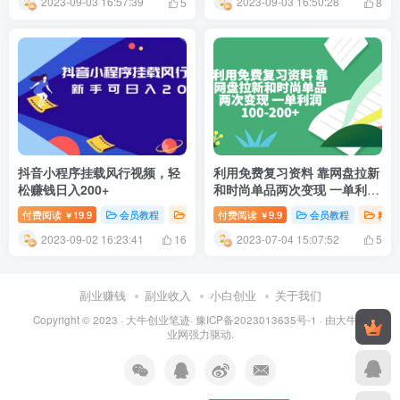
2023-09-03 16:57:39
2023-09-03 16:50:28
5
8
抖音小程序挂载风行视频，轻
利用免费复习资料 靠网盘拉新
松赚钱日入200+
和时尚单品两次变现 一单利润
100-200+
付费阅读
19.9
会员教程
创业项目
付费阅读
新媒体运营
9.9
会员教程
精选
￥
￥
2023-09-02 16:23:41
2023-07-04 15:07:52
16
5
副业赚钱
副业收入
小白创业
关于我们
Copyright © 2023 ·
大牛创业笔迹
·
豫ICP备2023013635号-1
· 由
大牛创
业网
强力驱动.