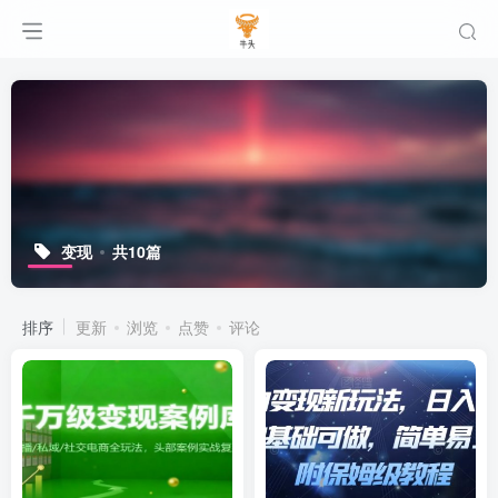
变现
共10篇
排序
更新
浏览
点赞
评论