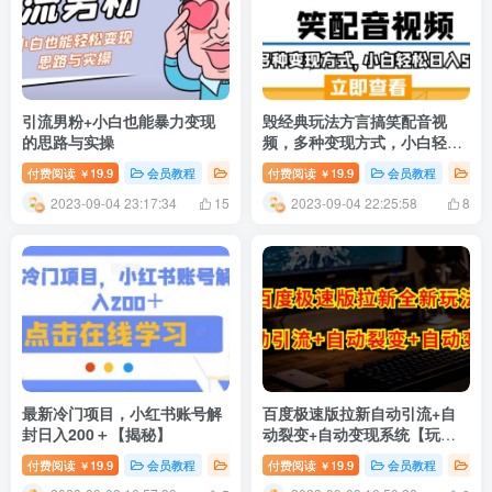
引流男粉+小白也能暴力变现
毁经典玩法方言搞笑配音视
的思路与实操
频，多种变现方式，小白轻松
日入500+！
付费阅读
19.9
会员教程
创业项目
付费阅读
新媒体运营
19.9
会员教程
创
￥
￥
2023-09-04 23:17:34
2023-09-04 22:25:58
15
8
最新冷门项目，小红书账号解
百度极速版拉新自动引流+自
封日入200＋【揭秘】
动裂变+自动变现系统【玩法
思路+操作流程】
付费阅读
19.9
会员教程
创业项目
付费阅读
新媒体运营
19.9
会员教程
创
￥
￥