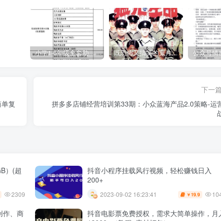
小学1-6年级全套助学资源包（9000GB）(超值的精品资源-会员也需单独购买哦)
既恐怖又搞笑的鬼片（10部猛鬼恐怖片都是喜剧片）
下一
简单复
拼多多店铺经营培训第33期：小众蓝海产品2.0策略-运
B）(超
抖音小程序挂载风行视频，轻松赚钱日入
200+
2309
10
2023-09-02 16:23:41
19.9
￥
创作、商
抖音电影票免费授权，需求大简单操作，月