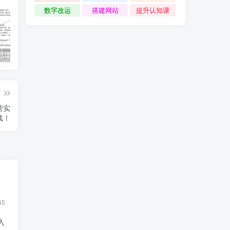
数字改运
搭建网站
提升认知课
公众号情感爆文指南：ChatGPT成为你的情感故事好帮手！
碧桂园爆雷？未来房价会如何？
经验分享之我们要成为一个持久赚钱的人
篇
营实
战！
45
入