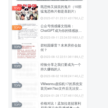
既恐怖又搞笑的鬼片（10部
TOP2
猛鬼恐怖片都是喜剧片）
2023-07-31 23:31:43
1760人已阅读
公众号情感爆文指南：
TOP3
ChatGPT成为你的情感故事
好帮手！
2023-09-11 23:34:53
1683人已阅读
碧桂园爆雷？未来房价会如
TOP4
何？
2023-08-12 22:51:36
1189人已阅读
经验分享之我们要成为一个
TOP5
持久赚钱的人
2023-08-02 18:08:24
1140人已阅读
VMwareu虚拟机17的系统安
TOP6
装完win7iso文件后无法安装
vmtool解决方法
2024-01-28 17:37:46
1100人已阅读
价格对比！孟加拉老挝塞利
TOP7
尼索/塞立奈索/希维奥一盒价