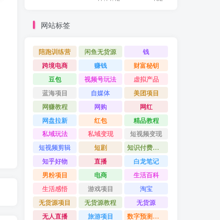
网站标签
陪跑训练营
闲鱼无货源
钱
跨境电商
赚钱
财富秘钥
豆包
视频号玩法
虚拟产品
蓝海项目
自媒体
美团项目
网赚教程
网购
网红
网盘拉新
红包
精品教程
私域玩法
私域变现
短视频变现
短视频剪辑
短剧
知识付费项目
知乎好物
直播
白龙笔记
男粉项目
电商
生活百科
生活感悟
游戏项目
淘宝
无货源项目
无货源教程
无货源
无人直播
旅游项目
数字预测大师