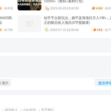
12000+（教程+素材打包）
818
8
2023-09-05 23:40:29
.9
19.9
￥
00GB)
知乎平台新玩法，躺平蓝海项目月入1W+，
)
正的睡后收入项目(6节视频课)
736
7
2023-07-16 22:36:46
.9
9.9
￥
图片
提交评
副业收入
小白创业
关于我们