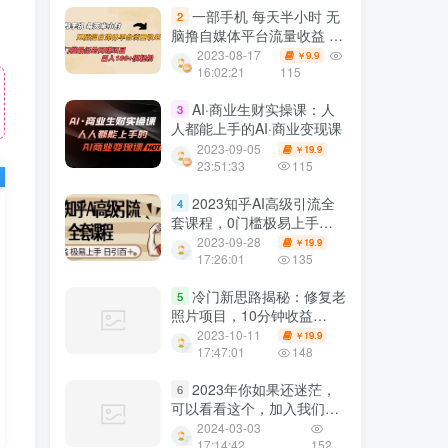
一部手机 每天半小时 无
2
脑撸自媒体平台流量收益 门
槛最低 日入100+
2023-08-17
9.9
￥
16:02:21
115
AI·商业生财实操课：人
3
人都能上手的AI·商业变现课
2023-09-05
19.9
￥
23:51:33
115
2023知乎AI高级引流全
4
套课程，0门槛极易上手，
日引100+
2023-09-28
19.9
￥
17:26:01
135
冷门新思路揭秘：修复老
5
照片项目，10分钟收益
150+，适合新手操作，小红
2023-10-11
19.9
￥
书引流流量高地
17:47:01
148
2023年你如果还迷茫，
6
可以看看这个，加入我们，
带你走下去！
2024-03-03
17:14:42
152