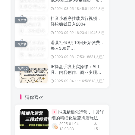
格多少
2024-08-05 18:45:01
1095人已阅读
抖音小程序挂载风行视频，
TOP8
轻松赚钱日入200+
2023-09-02 16:23:41
1045人已阅读
滑县社保9月10日开始缴费，
TOP9
每人380元…
2023-09-08 17:53:18
831人已阅读
IP操盘手线上实操课：AI工
TOP10
具、内容创作、商业变现等
20节系统教学
2025-09-04 11:16:52
818人已阅读
猜你喜欢
抖店精细化运营，非常详
1
细的精细化运营抖店玩法
（更新0104）
2025-01-04
13:03:33
151