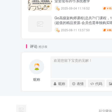
业变现等20节系统教学
2025-09-04 11:16:52
15
￥
Go高级架构师课程(总共71门课程，10
(超值的精品资源-会员也需单独购买哦
2025-08-11 13:57:50
69
￥
评论
抢沙发
昵称
昵称
表情
代码
副业赚钱