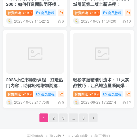
200：如何打造团队闭环模式
城引流第二版全新课程！
实现创业收益？
付费阅读
19.9
会员教程
新媒体运营
付费阅读
精选推荐
19.9
会员教程
创
￥
￥
2023-10-09 14:52:12
2023-10-09 14:34:30
6
10
2023小红书爆款课程，打造热
轻松掌握精准引流术：11大实
门内容，助你轻松增加浏览
战技巧，让私域流量瞬间爆棚
量！
（完整版）
付费阅读
19.9
会员教程
新媒体运营
付费阅读
精选推荐
19.9
会员教程
新
￥
￥
2023-10-08 21:17:48
2023-09-29 17:22:14
9
12
1
2
3
…
8
副业赚钱
副业收入
小白创业
关于我们