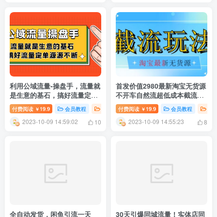
利用公域流量-操盘手，流量就
首发价值2980最新淘宝无货源
是生意的基石，搞好流量定单
不开车自然流超低成本截流玩
源源不断
法日入300+【揭秘】
付费阅读
19.9
会员教程
新媒体运营
付费阅读
精选推荐
19.9
会员教程
创
￥
￥
2023-10-09 14:59:02
2023-10-09 14:55:23
10
8
全自动发货，闲鱼引流一天
30天引爆同城流量！实体店同