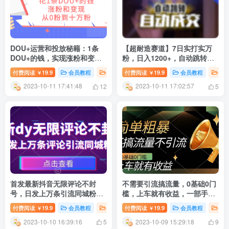
DOU+运营和投放秘籍：1条
【超耐造赛道】7日实打实万
DOU+的钱，实现涨粉和变
粉，日入1200+，自动跳转，
现，从零到十万粉丝
自动交付，男粉变现，
付费阅读
19.9
会员教程
创业项目
付费阅读
新媒体运营
19.9
会员教程
创
￥
￥
YYDS！
2023-10-11 17:41:48
2023-10-11 17:02:57
12
5
首发最新抖音无限评论不封
不需要引流搞流量，0基础0门
号，日发上万条引流同城粉必
槛，上车就有收益，一部手机
备【揭秘】
即可搞定，日入几百
付费阅读
19.9
会员教程
创业项目
付费阅读
新媒体运营
19.9
会员教程
创
￥
￥
2023-10-10 16:39:16
2023-10-09 15:29:18
5
9