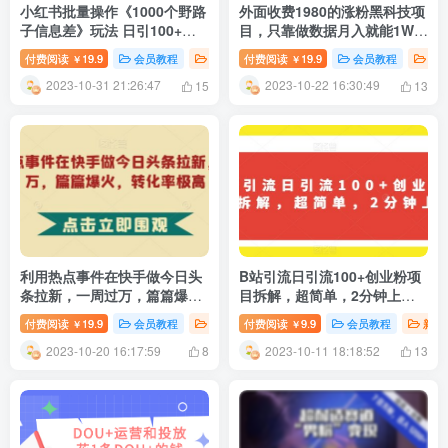
小红书批量操作《1000个野路
外面收费1980的涨粉黑科技项
子信息差》玩法 日引100+创
目，只靠做数据月入就能1W+
业粉 一分钟一个图文
【揭秘】
付费阅读
19.9
会员教程
创业项目
付费阅读
新媒体运营
19.9
会员教程
创
￥
￥
2023-10-31 21:26:47
2023-10-22 16:30:49
15
13
利用热点事件在快手做今日头
B站引流日引流100+创业粉项
条拉新，一周过万，篇篇爆
目拆解，超简单，2分钟上手
火，转化率极高【揭秘】
【揭秘】
付费阅读
19.9
会员教程
创业项目
付费阅读
精选推荐
9.9
会员教程
新媒
￥
￥
2023-10-20 16:17:59
2023-10-11 18:18:52
8
13