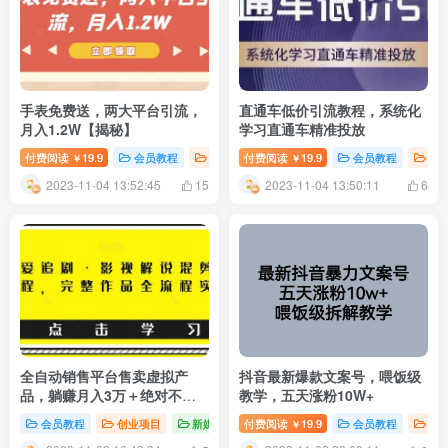
手表免费送，两大平台引流，
直通车低价引流教程，系统化
月入1.2W【揭秘】
学习直通车精准投放
付费阅读
19.9
会员教程
创业项目
付费阅读
精选推荐
19.9
会员教程
创
￥
￥
2023-11-04 13:52:45
2023-11-04 13:50:11
15
6
全自动销售平台售卖虚拟产
抖音最新爆款文案号，喂饭级
品，躺赚月入3万＋绝对不是
教学，五天涨粉10W+
梦！【揭秘】免费福利
会员教程
创业项目
新媒体运营
付费阅读
19.9
会员教程
创
￥