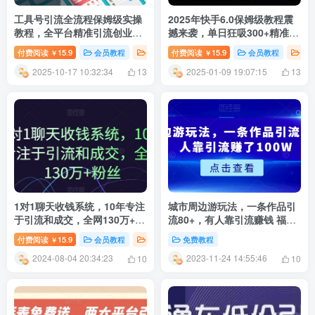
工具号引流全流程保姆级实操
2025年快手6.0保姆级教程震
教程，全平台精准引流创业
撼来袭，单日狂吸300+精准创
粉，最前沿的私域变现技术赋
业粉
付费阅读
15.9
会员教程
新媒体运营
付费阅读
15.9
会员教程
加
￥
￥
能
2025-10-17 10:32:34
2025-01-09 19:07:15
13
13
1对1聊天收钱系统，10年专注
城市周边游玩法，一条作品引
于引流和成交，全网130万+粉
流80+，有人靠引流赚钱 福利
丝
课程
付费阅读
15.9
会员教程
创业项目
免费教程
￥
2024-08-04 20:34:23
2023-11-24 14:55:46
10
10