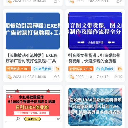
2023-11-03 16:43:34
2023-11-02 22:08:11
5
8
【长期被动引流神器】EXE程
抖音图文带货课，打造爆款带
序加广告封装打包教程+工具
货视频，快速涨粉的全流程分
享！
付费阅读
19.9
会员教程
创业项目
付费阅读
精选推荐
19.9
会员教程
创
￥
￥
2023-11-02 21:49:48
2023-11-01 17:44:18
8
10