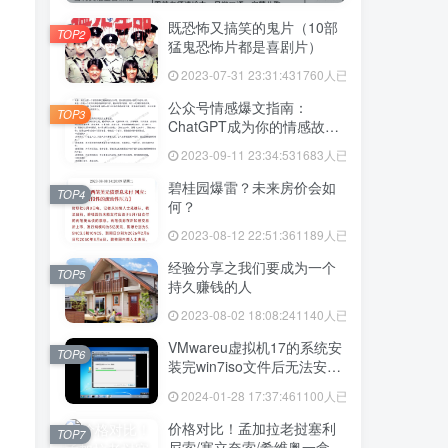
既恐怖又搞笑的鬼片（10部
TOP2
猛鬼恐怖片都是喜剧片）
2023-07-31 23:31:43
1760人已阅读
公众号情感爆文指南：
TOP3
ChatGPT成为你的情感故事
好帮手！
2023-09-11 23:34:53
1683人已阅读
碧桂园爆雷？未来房价会如
TOP4
何？
2023-08-12 22:51:36
1189人已阅读
经验分享之我们要成为一个
TOP5
持久赚钱的人
2023-08-02 18:08:24
1140人已阅读
VMwareu虚拟机17的系统安
TOP6
装完win7iso文件后无法安装
vmtool解决方法
2024-01-28 17:37:46
1100人已阅读
价格对比！孟加拉老挝塞利
TOP7
尼索/塞立奈索/希维奥一盒价