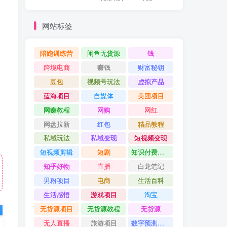
网站标签
陪跑训练营
闲鱼无货源
钱
跨境电商
赚钱
财富秘钥
豆包
视频号玩法
虚拟产品
蓝海项目
自媒体
美团项目
网赚教程
网购
网红
网盘拉新
红包
精品教程
私域玩法
私域变现
短视频变现
短视频剪辑
短剧
知识付费项目
知乎好物
直播
白龙笔记
男粉项目
电商
生活百科
生活感悟
游戏项目
淘宝
无货源项目
无货源教程
无货源
无人直播
旅游项目
数字预测大师