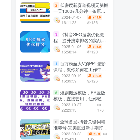
低密度新赛道视频无脑搬
2
一天1000+几分钟一条原创
视频零成本零门槛超简单
2024-01-07
19.9
￥
16:11:28
136
《抖音SEO搜索优化教
3
程：提升搜索排名的实战技
巧》
2025-01-06
15.9
￥
15:58:14
120
百万粉丝大V的PPT进阶
4
课程，教你如何在工作中用
好PPT，提升硬核竞争力
2023-09-19
19.9
￥
16:39:59
126
短剧搬运模版，PR竖版
5
模板，直接套用，让你轻松
过原创
2023-10-27
22:23:13
176
全球首发-抖音关键词精
6
准养号-完美度过新手期打上
标签【揭秘】
2023-09-23
9.9
￥
13:54:31
105