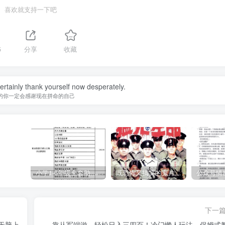
喜欢就支持一下吧
5
分享
收藏
certainly thank yourself now desperately.
的你一定会感谢现在拼命的自己
小学1-6年级全套助学资源包（9000GB）(超值的精品资源-会员也需单独购买哦)
既恐怖又搞笑的鬼片（10部猛鬼恐怖片都是喜剧片）
下一
无脑上
靠从军端游，轻松日入三四百！冷门懒人玩法，保姆式