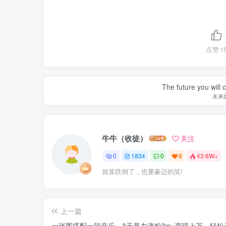
点赞
1
The future you will 
未来
牛牛（收徒）
关注
0
1834
0
9
43.6W+
就算跌倒了，也要豪迈的笑!
上一篇
一张图搭配一段音乐，3天暴力涨粉3w+变现上万，轻松