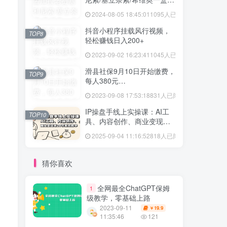
格多少
2024-08-05 18:45:01
1095人已阅读
抖音小程序挂载风行视频，
TOP8
轻松赚钱日入200+
2023-09-02 16:23:41
1045人已阅读
滑县社保9月10日开始缴费，
TOP9
每人380元…
2023-09-08 17:53:18
831人已阅读
IP操盘手线上实操课：AI工
TOP10
具、内容创作、商业变现等
20节系统教学
2025-09-04 11:16:52
818人已阅读
猜你喜欢
全网最全ChatGPT保姆
1
级教学，零基础上路
2023-09-11
19.9
￥
11:35:46
121