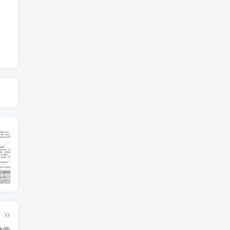
公众号情感爆文指南：ChatGPT成为你的情感故事好帮手！
碧桂园爆雷？未来房价会如何？
经验分享之我们要成为一个持久赚钱的人
篇
教学