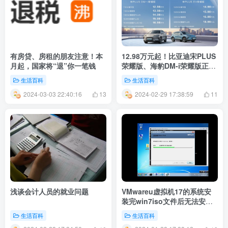
有房贷、房租的朋友注意！本
12.98万元起！比亚迪宋PLUS
月起，国家将“退”你一笔钱
荣耀版、海豹DM-i荣耀版正式
上市
生活百科
生活百科
2024-03-03 22:40:16
2024-02-29 17:38:59
13
11
浅谈会计人员的就业问题
VMwareu虚拟机17的系统安
装完win7iso文件后无法安装
vmtool解决方法
生活百科
生活百科