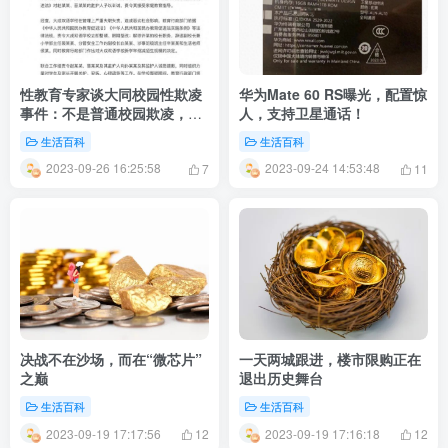
性教育专家谈大同校园性欺凌
华为Mate 60 RS曝光，配置惊
事件：不是普通校园欺凌，属
人，支持卫星通话！
于“性强暴”“性欺凌”！
生活百科
生活百科
2023-09-26 16:25:58
2023-09-24 14:53:48
7
11
决战不在沙场，而在“微芯片”
一天两城跟进，楼市限购正在
之巅
退出历史舞台
生活百科
生活百科
2023-09-19 17:17:56
2023-09-19 17:16:18
12
12