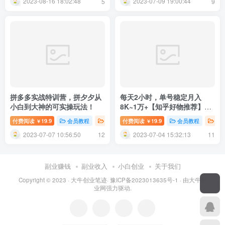
2023-08-16 18:02:48
2023-07-09 19:00:44
5
9
拼多多实战特训营，拼夕夕从
每天2小时，单号稳定月入
小白到大神的可实操玩法！
8K~1万+【知乎好物推荐】陪
跑训练营（详细教程）
付费阅读
19.9
会员教程
创业项目
付费阅读
新媒体运营
19.9
会员教程
创
￥
￥
2023-07-07 10:56:50
2023-07-04 15:32:13
12
11
副业赚钱
副业收入
小白创业
关于我们
Copyright © 2023 ·
大牛创业笔迹
·
豫ICP备2023013635号-1
· 由
大牛创
业网
强力驱动.