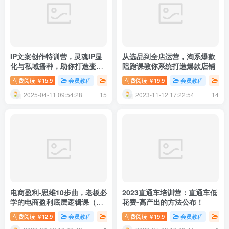
IP文案创作特训营，灵魂IP显
从选品到全店运营，淘系爆款
化与私域播种，助你打造变现
陪跑课教你系统打造爆款店铺
闭环（14节课）
付费阅读
15.9
会员教程
新媒体运营
付费阅读
精选推荐
19.9
会员教程
创
￥
￥
2025-04-11 09:54:28
2023-11-12 17:22:54
15
14
电商盈利-思维10步曲，老板必
2023直通车培训营：直通车低
学的电商盈利底层逻辑课（21
花费-高产出的方法公布！
节视频课）
付费阅读
12.9
会员教程
新媒体运营
付费阅读
精选推荐
19.9
会员教程
新
￥
￥