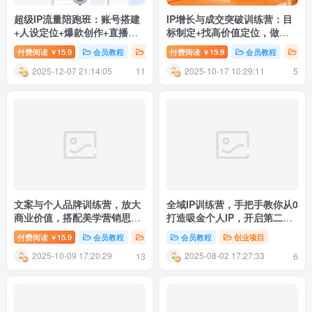
超级IP流量陪跑班：账号搭建
IP增长与成交突破训练营：目
+人设定位+爆款创作+直播运
标制定+找高价值定位，做爆
营，涨粉变现全流程
品、搞成交，轻松引高价值人
付费阅读
15.9
会员教程
新媒体运营
付费阅读
15.9
会员教程
新
￥
￥
脉
2025-12-07 21:14:05
2025-10-17 10:29:11
11
5
文案与个人品牌训练营，放大
全域IP训练营，手把手教你从0
商业价值，搭配美学营销思
打造吸金个人IP，开启第二人
维，助力私域转化率十倍提升
生
付费阅读
15.9
会员教程
新媒体运营
会员教程
创业项目
￥
2025-10-09 17:20:29
2025-08-02 17:27:33
13
6