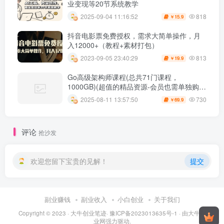
业变现等20节系统教学
818
2025-09-04 11:16:52
15.9
￥
抖音电影票免费授权，需求大简单操作，月
入12000+（教程+素材打包）
813
2023-09-05 23:40:29
19.9
￥
Go高级架构师课程(总共71门课程，
1000GB)(超值的精品资源-会员也需单独购买
哦)
730
2025-08-11 13:57:50
69.9
￥
评论
抢沙发
欢迎您留下宝贵的见解！
提交
副业赚钱
副业收入
小白创业
关于我们
Copyright © 2023 ·
大牛创业笔迹
·
豫ICP备2023013635号-1
· 由
大牛创
业网
强力驱动.