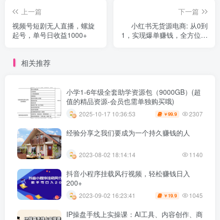
上一篇
下一篇
视频号短剧无人直播，螺旋
小红书无货源电商: 从0到
起号，单号日收益1000+
1，实现爆单赚钱，全方位教
程解析（更至8月-36节课）
相关推荐
小学1-6年级全套助学资源包（9000GB）(超
值的精品资源-会员也需单独购买哦)
2307
2025-10-17 10:36:53
99.9
￥
经验分享之我们要成为一个持久赚钱的人
2023-08-02 18:14:14
1140
抖音小程序挂载风行视频，轻松赚钱日入
200+
1045
2023-09-02 16:23:41
19.9
￥
IP操盘手线上实操课：AI工具、内容创作、商