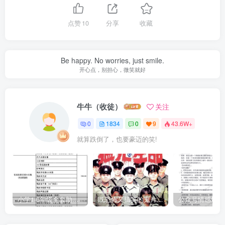
点赞
10
分享
收藏
Be happy. No worries, just smile.
开心点，别担心，微笑就好
牛牛（收徒）
关注
0
1834
0
9
43.6W+
就算跌倒了，也要豪迈的笑!
小学1-6年级全套助学资源包（9000GB）(超值的精品资源-会员也需单独购买哦)
既恐怖又搞笑的鬼片（10部猛鬼恐怖片都是喜剧片）