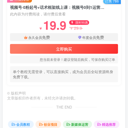
已售 786
视频号·0粉起号+话术框架线上课：视频号0到1运营培训班（20节课）
此内容为付费阅读，请付费后查看
19.9
限时特惠
29.9
￥
￥
免费
免费
永久会员
年度会员
立即购买
您当前未登录！建议登陆后购买，可保存购买订单
单个教程无需登录，可以直接购买，成为会员后全站资源终身
免费下载。
©
版权声明
文章版权归作者所有，未经允许请勿转载。
THE END
会员教程
创业项目
新媒体运营
精选推荐