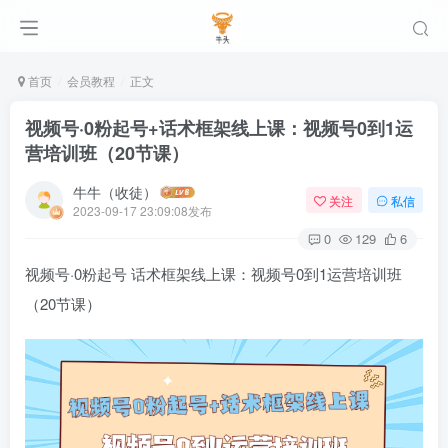
首页
会员教程
正文
视频号·0粉起号+话术框架线上课：视频号0到1运
营培训班（20节课）
牛牛（收徒）
关注
私信
2023-09-17 23:09:08发布
0
129
6
视频号·0粉起号 话术框架线上课：视频号0到1运营培训班
（20节课）