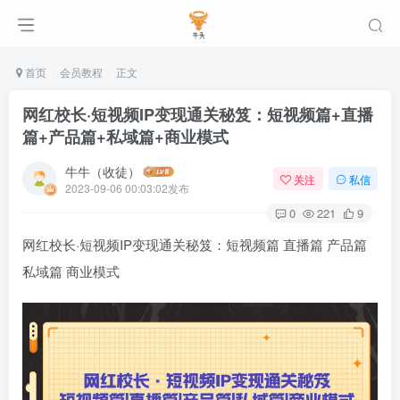
首页
会员教程
正文
网红校长·短视频IP变现通关秘笈：短视频篇+直播
篇+产品篇+私域篇+商业模式
牛牛（收徒）
关注
私信
2023-09-06 00:03:02发布
0
221
9
网红校长·短视频IP变现通关秘笈：短视频篇 直播篇 产品篇
私域篇 商业模式