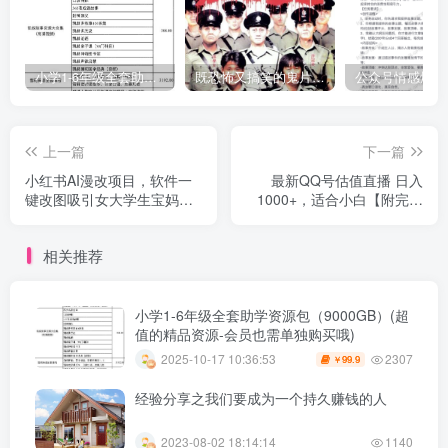
小学1-6年级全套助学资源包（9000GB）(超值的精品资源-会员也需单独购买哦)
既恐怖又搞笑的鬼片（10部猛鬼恐怖片都是喜剧片）
上一篇
下一篇
小红书AI漫改项目，软件一
最新QQ号估值直播 日入
键改图吸引女大学生宝妈，
1000+，适合小白【附完整
每天10分钟发图片，日入
软件 + 视频教学】
500+
相关推荐
小学1-6年级全套助学资源包（9000GB）(超
值的精品资源-会员也需单独购买哦)
2307
2025-10-17 10:36:53
99.9
￥
经验分享之我们要成为一个持久赚钱的人
2023-08-02 18:14:14
1140