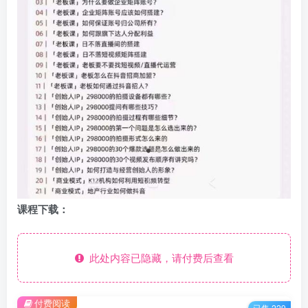
课程下载：
此处内容已隐藏，请付费后查看
付费阅读
已售 229