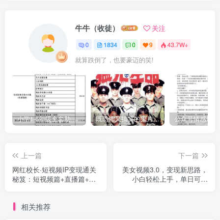
牛牛（收徒）
关注
0
1834
0
9
43.7W+
就算跌倒了，也要豪迈的笑!
小学1-6年级全套助学资源包（9000GB）(超值的精品资源-会员也需单独购买哦)
既恐怖又搞笑的鬼片（10部猛鬼恐怖片都是喜剧片）
上一篇
下一篇
网红校长·短视频IP变现通关
美女视频3.0，变现新思路，
秘笈：短视频篇+直播篇+产
小白轻松上手，单日可达
品篇+私域篇+商业模式
1300+(教程+素材+文案）
相关推荐