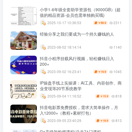
小学1-6年级全套助学资源包（9000GB）(超
值的精品资源-会员也需单独购买哦)
2311
2025-10-17 10:36:53
99.9
￥
经验分享之我们要成为一个持久赚钱的人
2023-08-02 18:14:14
1140
抖音小程序挂载风行视频，轻松赚钱日入
200+
1045
2023-09-02 16:23:41
19.9
￥
IP操盘手线上实操课：AI工具、内容创作、商
业变现等20节系统教学
818
2025-09-04 11:16:52
15.9
￥
抖音电影票免费授权，需求大简单操作，月
入12000+（教程+素材打包）
813
2023-09-05 23:40:29
19.9
￥
Go高级架构师课程(总共71门课程，