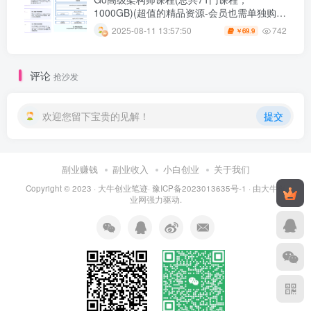
1000GB)(超值的精品资源-会员也需单独购买
哦)
742
2025-08-11 13:57:50
69.9
￥
评论
抢沙发
欢迎您留下宝贵的见解！
提交
副业赚钱
副业收入
小白创业
关于我们
Copyright © 2023 ·
大牛创业笔迹
·
豫ICP备2023013635号-1
· 由
大牛创
业网
强力驱动.