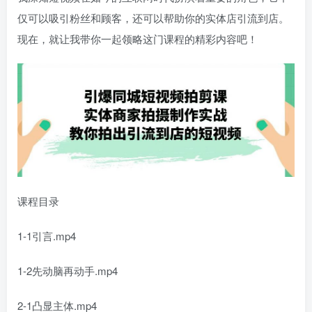
仅可以吸引粉丝和顾客，还可以帮助你的实体店引流到店。
现在，就让我带你一起领略这门课程的精彩内容吧！
课程目录
1-1引言.mp4
1-2先动脑再动手.mp4
2-1凸显主体.mp4