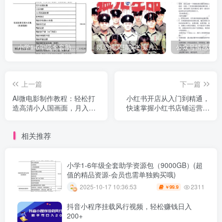
小学1-6年级全套助学资源包（9000GB）(超值的精品资源-会员也需单独购买哦)
既恐怖又搞笑的鬼片（10部猛鬼恐怖片都是喜剧片）
上一篇
下一篇
AI微电影制作教程：轻松打
小红书开店从入门到精通，
造高清小人国画面，月入过
快速掌握小红书店铺运营，
万【揭秘】
实现开店创收-202节课
相关推荐
小学1-6年级全套助学资源包（9000GB）(超
值的精品资源-会员也需单独购买哦)
2311
2025-10-17 10:36:53
99.9
￥
抖音小程序挂载风行视频，轻松赚钱日入
200+