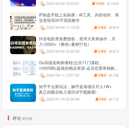
1045
2023-09-02 16:23:41
19.9
￥
IP操盘手线上实操课：AI工具、内容创作、商
业变现等20节系统教学
818
2025-09-04 11:16:52
15.9
￥
抖音电影票免费授权，需求大简单操作，月
入12000+（教程+素材打包）
813
2023-09-05 23:40:29
19.9
￥
Go高级架构师课程(总共71门课程，
1000GB)(超值的精品资源-会员也需单独购买
哦)
742
2025-08-11 13:57:50
69.9
￥
知乎平台新玩法，躺平蓝海项目月入1W+，
真正的睡后收入项目(6节视频课)
712
2023-07-16 22:36:46
9.9
￥
评论
抢沙发