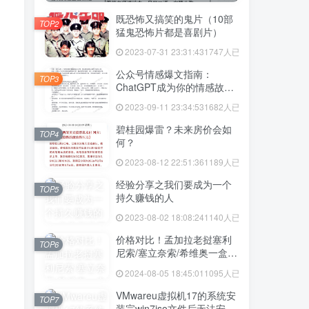
既恐怖又搞笑的鬼片（10部
TOP2
猛鬼恐怖片都是喜剧片）
2023-07-31 23:31:43
1747人已阅读
公众号情感爆文指南：
TOP3
ChatGPT成为你的情感故事
好帮手！
2023-09-11 23:34:53
1682人已阅读
碧桂园爆雷？未来房价会如
TOP4
何？
2023-08-12 22:51:36
1189人已阅读
经验分享之我们要成为一个
TOP5
持久赚钱的人
2023-08-02 18:08:24
1140人已阅读
价格对比！孟加拉老挝塞利
TOP6
尼索/塞立奈索/希维奥一盒价
格多少
2024-08-05 18:45:01
1095人已阅读
VMwareu虚拟机17的系统安
TOP7
装完win7iso文件后无法安装