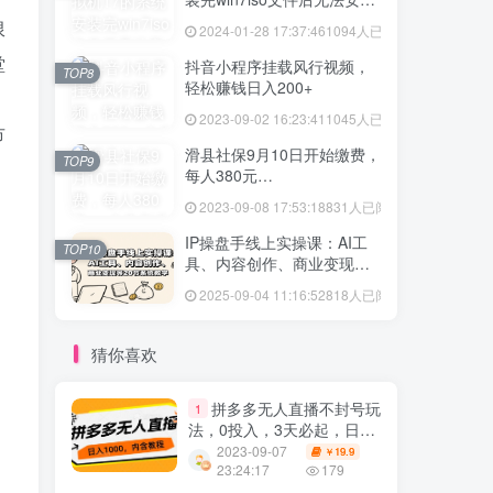
vmtool解决方法
限
2024-01-28 17:37:46
1094人已阅读
堂
抖音小程序挂载风行视频，
TOP8
轻松赚钱日入200+
2023-09-02 16:23:41
1045人已阅读
市
滑县社保9月10日开始缴费，
TOP9
每人380元…
2023-09-08 17:53:18
831人已阅读
IP操盘手线上实操课：AI工
TOP10
具、内容创作、商业变现等
20节系统教学
2025-09-04 11:16:52
818人已阅读
猜你喜欢
拼多多无人直播不封号玩
1
法，0投入，3天必起，日入
1000+
2023-09-07
19.9
￥
23:24:17
179