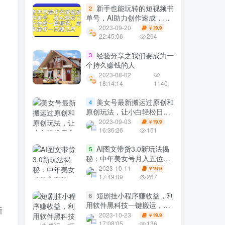
新手也能玩转的短视频书
2
单号，AI助力创作速成，轻
松赚取丰厚收益
2023-09-20
19.9
￥
22:45:06
264
经验分享之我们要成为一
3
个持久赚钱的人
2023-08-02
18:14:14
1140
美女号最新搬运过原创和
4
原创玩法，让小白轻松日入
上千
2023-09-03
19.9
￥
16:36:26
151
AI图文带货3.0新玩法揭
5
秘：中年美女号月入五位
数，全AI创作，可多账号矩
2023-10-11
19.9
￥
阵”
17:49:09
267
短剧挂小程序赚收益，利
6
用软件黑科技一键搬运，项
新
目红利期，月入万+【揭
2023-10-23
19.9
￥
秘】
17:08:05
136