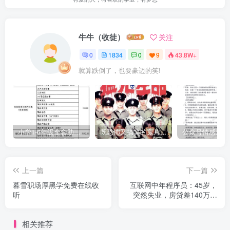
牛牛（收徒）
关注
0
1834
0
9
43.8W+
就算跌倒了，也要豪迈的笑!
小学1-6年级全套助学资源包（9000GB）(超值的精品资源-会员也需单独购买哦)
既恐怖又搞笑的鬼片（10部猛鬼恐怖片都是喜剧片）
上一篇
下一篇
暮雪职场厚黑学免费在线收
互联网中年程序员：45岁，
听
突然失业，房贷差140万，
存款12万，老婆全职，何去
何从？
相关推荐