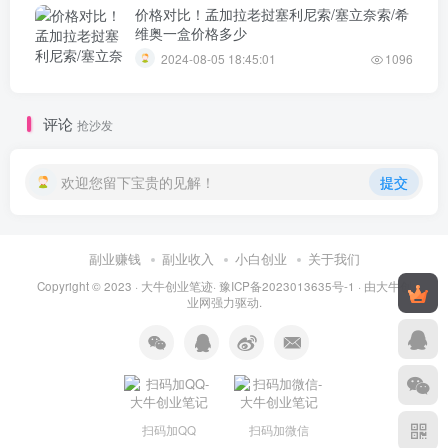
价格对比！孟加拉老挝塞利尼索/塞立奈索/希
维奥一盒价格多少
2024-08-05 18:45:01
1096
评论
抢沙发
欢迎您留下宝贵的见解！
提交
副业赚钱
副业收入
小白创业
关于我们
Copyright © 2023 ·
大牛创业笔迹
·
豫ICP备2023013635号-1
· 由
大牛创
业网
强力驱动.
扫码加QQ
扫码加微信