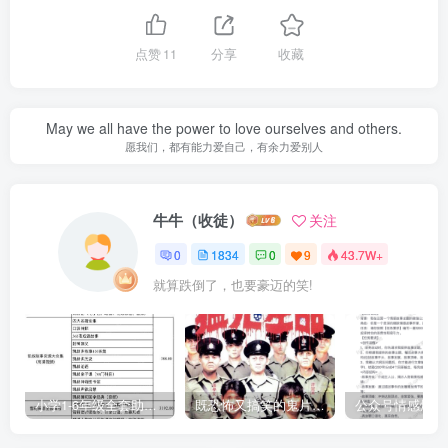
点赞
11
分享
收藏
May we all have the power to love ourselves and others.
愿我们，都有能力爱自己，有余力爱别人
牛牛（收徒）
关注
0
1834
0
9
43.7W+
就算跌倒了，也要豪迈的笑!
小学1-6年级全套助学资源包（9000GB）(超值的精品资源-会员也需单独购买哦)
既恐怖又搞笑的鬼片（10部猛鬼恐怖片都是喜剧片）