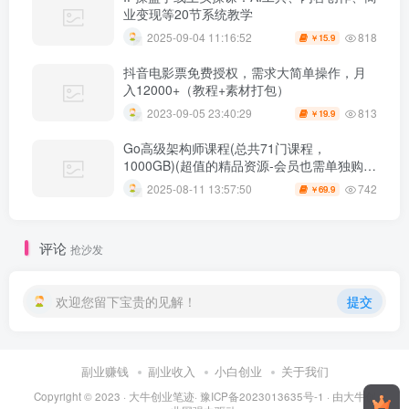
业变现等20节系统教学
818
2025-09-04 11:16:52
15.9
￥
抖音电影票免费授权，需求大简单操作，月
入12000+（教程+素材打包）
813
2023-09-05 23:40:29
19.9
￥
Go高级架构师课程(总共71门课程，
1000GB)(超值的精品资源-会员也需单独购买
哦)
742
2025-08-11 13:57:50
69.9
￥
评论
抢沙发
欢迎您留下宝贵的见解！
提交
副业赚钱
副业收入
小白创业
关于我们
Copyright © 2023 ·
大牛创业笔迹
·
豫ICP备2023013635号-1
· 由
大牛创