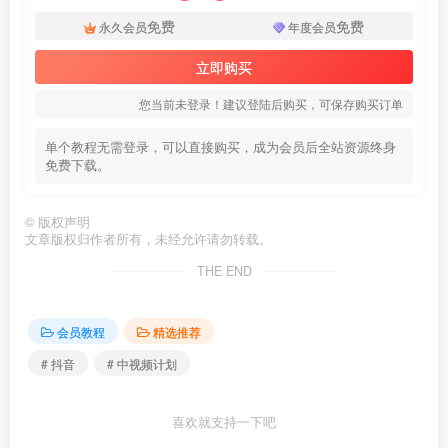
免费
免费
永久会员
年度会员
立即购买
您当前未登录！建议登陆后购买，可保存购买订单
单个教程无需登录，可以直接购买，成为会员后全站资源终身
免费下载。
©
版权声明
文章版权归作者所有，未经允许请勿转载。
THE END
会员教程
精选推荐
# 抖音
# 中视频计划
喜欢就支持一下吧