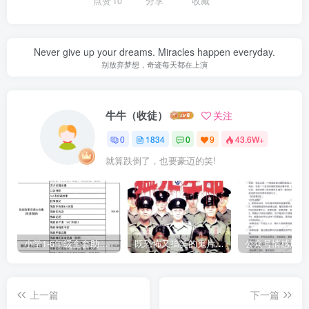
点赞
10
分享
收藏
Never give up your dreams. Miracles happen everyday.
别放弃梦想，奇迹每天都在上演
牛牛（收徒）
关注
0
1834
0
9
43.6W+
就算跌倒了，也要豪迈的笑!
小学1-6年级全套助学资源包（9000GB）(超值的精品资源-会员也需单独购买哦)
既恐怖又搞笑的鬼片（10部猛鬼恐怖片都是喜剧片）
上一篇
下一篇