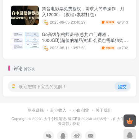
抖音电影票免费授权，需求大简单操作，月
入12000+（教程+素材打包）
813
2023-09-05 23:40:29
19.9
￥
Go高级架构师课程(总共71门课程，
1000GB)(超值的精品资源-会员也需单独购买
哦)
732
2025-08-11 13:57:50
69.9
￥
评论
抢沙发
欢迎您留下宝贵的见解！
提交
副业赚钱
副业收入
小白创业
关于我们
Copyright © 2023 ·
大牛创业笔迹
·
豫ICP备2023013635号-1
· 由
大牛创
业网
强力驱动.