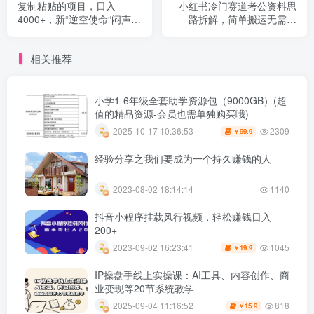
复制粘贴的项目，日入
小红书冷门赛道考公资料思
4000+，新“逆空使命“闷声发
路拆解，简单搬运无需操
财的野路子玩法，一部手机
作，转化高涨粉快轻松月入
即可上手
过万
相关推荐
小学1-6年级全套助学资源包（9000GB）(超
值的精品资源-会员也需单独购买哦)
2309
2025-10-17 10:36:53
99.9
￥
经验分享之我们要成为一个持久赚钱的人
2023-08-02 18:14:14
1140
抖音小程序挂载风行视频，轻松赚钱日入
200+
1045
2023-09-02 16:23:41
19.9
￥
IP操盘手线上实操课：AI工具、内容创作、商
业变现等20节系统教学
818
2025-09-04 11:16:52
15.9
￥