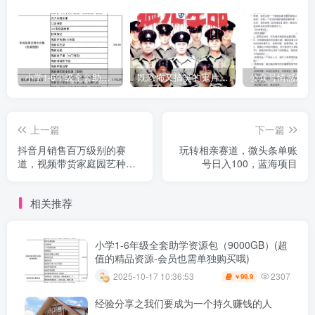
小学1-6年级全套助学资源包（9000GB）(超值的精品资源-会员也需单独购买哦)
既恐怖又搞笑的鬼片（10部猛鬼恐怖片都是喜剧片）
上一篇
下一篇
抖音月销售百万级别的赛
玩转相亲赛道，微头条单账
道，视频带货家庭园艺种
号日入100，蓝海项目
子，无需实拍小白可做
相关推荐
小学1-6年级全套助学资源包（9000GB）(超
值的精品资源-会员也需单独购买哦)
2307
2025-10-17 10:36:53
99.9
￥
经验分享之我们要成为一个持久赚钱的人