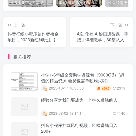
小学1-6年级全套助学资源包（9000GB）(超值的精品资源-会员也需单独购买哦)
既恐怖又搞笑的鬼片（10部猛鬼恐怖片都是喜剧片）
上一篇
下一篇
抖音壁纸小程序创作者撸金
AI进化社·AI绘画进阶课：手
项目，2023新红利玩法【项
把手详细教学，30堂从入门
目拆解】
到高手，掌握主流AI绘画技
法
相关推荐
小学1-6年级全套助学资源包（9000GB）(超
值的精品资源-会员也需单独购买哦)
2319
2025-10-17 10:36:53
99.9
￥
经验分享之我们要成为一个持久赚钱的人
2023-08-02 18:14:14
1140
抖音小程序挂载风行视频，轻松赚钱日入
200+