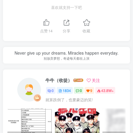
喜欢就支持一下吧
点赞
14
分享
收藏
Never give up your dreams. Miracles happen everyday.
别放弃梦想，奇迹每天都在上演
牛牛（收徒）
关注
0
1834
0
9
43.8W+
就算跌倒了，也要豪迈的笑!