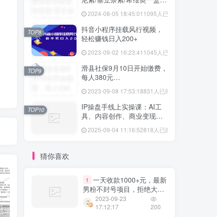
格多少
2024-08-05 18:45:01
1095人已阅读
抖音小程序挂载风行视频，
TOP8
轻松赚钱日入200+
2023-09-02 16:23:41
1045人已阅读
滑县社保9月10日开始缴费，
TOP9
每人380元…
2023-09-08 17:53:18
831人已阅读
IP操盘手线上实操课：AI工
TOP10
具、内容创作、商业变现等
20节系统教学
2025-09-04 11:16:52
818人已阅读
猜你喜欢
一天收款1000+元，最新
1
男粉不封号项目，拒绝大尺
度，全新的变现方法【揭
2023-09-23
秘】
17:12:17
200
公众号情感爆文指南：ChatGPT成为你的情感故事好帮手！
碧桂园爆雷？未来房价会如何？
经验分享之我们要成为一个持久赚钱的人