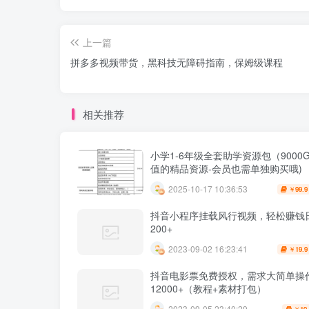
上一篇
拼多多视频带货，黑科技无障碍指南，保姆级课程
相关推荐
小学1-6年级全套助学资源包（9000G
值的精品资源-会员也需单独购买哦)
2025-10-17 10:36:53
99.9
￥
抖音小程序挂载风行视频，轻松赚钱
200+
2023-09-02 16:23:41
19.9
￥
抖音电影票免费授权，需求大简单操
12000+（教程+素材打包）
2023-09-05 23:40:29
19
￥