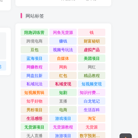
网站标签
陪跑训练营
闲鱼无货源
钱
跨境电商
赚钱
财富秘钥
豆包
视频号玩法
虚拟产品
蓝海项目
自媒体
美团项目
论
网赚教程
网购
网红
网盘拉新
红包
精品教程
私域玩法
私域变现
短视频变现
短视频剪辑
短剧
知识付费项目
知乎好物
直播
白龙笔记
男粉项目
电商
生活百科
生活感悟
游戏项目
淘宝
无货源项目
无货源教程
无货源
无人直播
旅游项目
数字预测大师