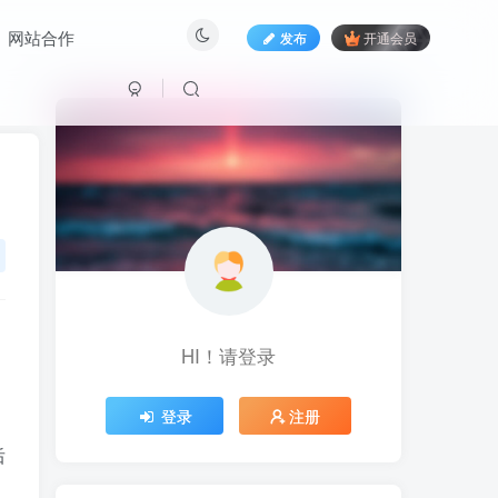
网站合作
发布
开通会员
HI！请登录
HI！请登录
登录
登录
注册
注册
后
：