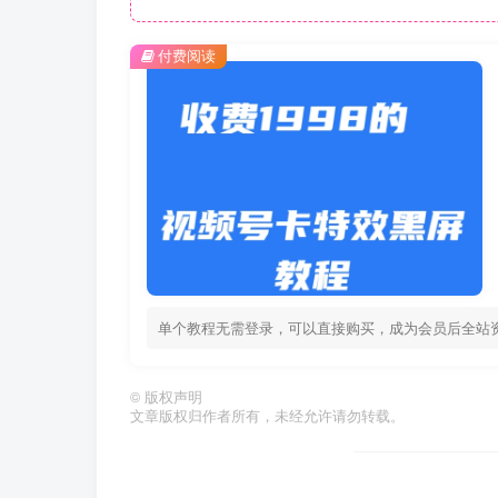
付费阅读
单个教程无需登录，可以直接购买，成为会员后全站
©
版权声明
文章版权归作者所有，未经允许请勿转载。