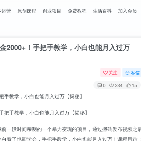
体运营
原创课程
创业项目
免费教程
生活百科
加入会员
2000+！手把手教学，小白也能月入过万
关注
私信
0
234
15
手把手教学，小白也能月入过万【揭秘】
我前一段时间亲测的一个暴力变现的项目，通过搬砖发布视频之
小白看了也能学会，手把手教学，小白也能月入过万！课程目录