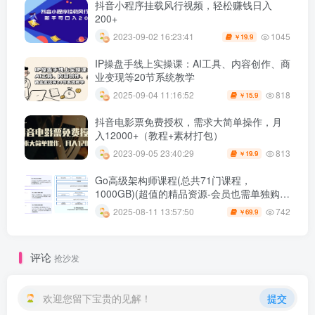
抖音小程序挂载风行视频，轻松赚钱日入
200+
1045
2023-09-02 16:23:41
19.9
￥
IP操盘手线上实操课：AI工具、内容创作、商
业变现等20节系统教学
818
2025-09-04 11:16:52
15.9
￥
抖音电影票免费授权，需求大简单操作，月
入12000+（教程+素材打包）
813
2023-09-05 23:40:29
19.9
￥
Go高级架构师课程(总共71门课程，
1000GB)(超值的精品资源-会员也需单独购买
哦)
742
2025-08-11 13:57:50
69.9
￥
评论
抢沙发
欢迎您留下宝贵的见解！
提交