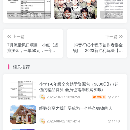
小学1-6年级全套助学资源包（9000GB）(超值的精品资源-会员也需单独购买哦)
既恐怖又搞笑的鬼片（10部猛鬼恐怖片都是喜剧片）
上一篇
下一篇
7月流量风口项目！小红书虚
抖音壁纸小程序创作者撸金
拟掘金，一单50元，一部手
项目，2023新红利玩法【项
机实现每日1000收入！【揭
目拆解】
秘】
相关推荐
小学1-6年级全套助学资源包（9000GB）(超
值的精品资源-会员也需单独购买哦)
2311
2025-10-17 10:36:53
99.9
￥
经验分享之我们要成为一个持久赚钱的人
2023-08-02 18:14:14
1140