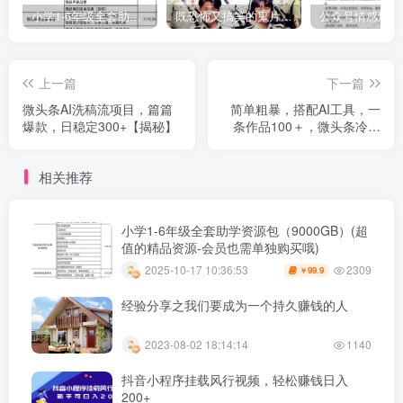
小学1-6年级全套助学资源包（9000GB）(超值的精品资源-会员也需单独购买哦)
既恐怖又搞笑的鬼片（10部猛鬼恐怖片都是喜剧片）
上一篇
下一篇
微头条AI洗稿流项目，篇篇
简单粗暴，搭配AI工具，一
爆款，日稳定300+【揭秘】
条作品100＋，微头条冷门
新玩法【揭秘】
相关推荐
小学1-6年级全套助学资源包（9000GB）(超
值的精品资源-会员也需单独购买哦)
2309
2025-10-17 10:36:53
99.9
￥
经验分享之我们要成为一个持久赚钱的人
2023-08-02 18:14:14
1140
抖音小程序挂载风行视频，轻松赚钱日入
200+