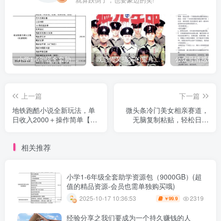
小学1-6年级全套助学资源包（9000GB）(超值的精品资源-会员也需单独购买哦)
既恐怖又搞笑的鬼片（10部猛鬼恐怖片都是喜剧片）
上一篇
下一篇
地铁跑酷小说全新玩法，单
微头条冷门美女相亲赛道，
日收入2000＋操作简单【最
无脑复制粘贴，轻松日入
新详细玩法教程】【揭秘】
200＋【揭秘】
相关推荐
小学1-6年级全套助学资源包（9000GB）(超
值的精品资源-会员也需单独购买哦)
2319
2025-10-17 10:36:53
99.9
￥
经验分享之我们要成为一个持久赚钱的人