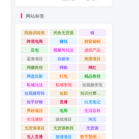
网站标签
陪跑训练营
闲鱼无货源
钱
跨境电商
赚钱
财富秘钥
豆包
视频号玩法
虚拟产品
蓝海项目
自媒体
美团项目
网赚教程
网购
网红
网盘拉新
红包
精品教程
私域玩法
私域变现
短视频变现
短视频剪辑
短剧
知识付费项目
知乎好物
直播
白龙笔记
男粉项目
电商
生活百科
生活感悟
游戏项目
淘宝
无货源项目
无货源教程
无货源
无人直播
旅游项目
数字预测大师