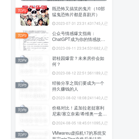
既恐怖又搞笑的鬼片（10部
TOP2
猛鬼恐怖片都是喜剧片）
2023-07-31 23:31:43
1745人已阅读
公众号情感爆文指南：
TOP3
ChatGPT成为你的情感故事
好帮手！
2023-09-11 23:34:53
1682人已阅读
碧桂园爆雷？未来房价会如
TOP4
何？
2023-08-12 22:51:36
1189人已阅读
经验分享之我们要成为一个
TOP5
持久赚钱的人
2023-08-02 18:08:24
1140人已阅读
价格对比！孟加拉老挝塞利
TOP6
尼索/塞立奈索/希维奥一盒价
格多少
2024-08-05 18:45:01
1095人已阅读
VMwareu虚拟机17的系统安
TOP7
装完win7iso文件后无法安装