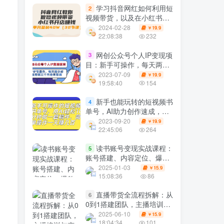
学习抖音网红如何利用短
2
视频带货，以及在小红书上
开店赚钱的方法，可以让你
2024-02-28
19.9
￥
在一个月内实现盈利
22:08:38
232
网创公众号个人IP变现项
3
目：新手可操作，每天两小
时，坚持两三个月会有效果
2023-07-09
19.9
￥
19:58:40
154
新手也能玩转的短视频书
4
单号，AI助力创作速成，轻
松赚取丰厚收益
2023-09-20
19.9
￥
22:45:06
264
读书账号变现实战课程：
5
账号搭建、内容定位、爆款
选题与直播技巧揭秘
2025-01-03
15.9
￥
15:08:36
86
直播带货全流程拆解：从
6
0到1搭建团队，主播培训与
变现技巧精讲
2025-06-10
15.9
￥
18:04:34
101