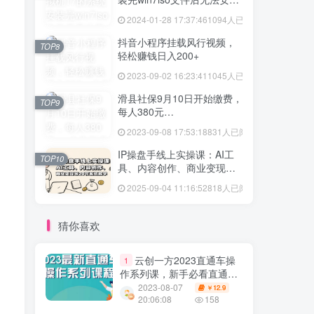
vmtool解决方法
2024-01-28 17:37:46
1094人已阅读
抖音小程序挂载风行视频，
TOP8
轻松赚钱日入200+
2023-09-02 16:23:41
1045人已阅读
滑县社保9月10日开始缴费，
TOP9
每人380元…
2023-09-08 17:53:18
831人已阅读
IP操盘手线上实操课：AI工
TOP10
具、内容创作、商业变现等
20节系统教学
2025-09-04 11:16:52
818人已阅读
猜你喜欢
云创一方2023直通车操
1
作系列课，新手必看直通车
操作详解
2023-08-07
12.9
￥
20:06:08
158