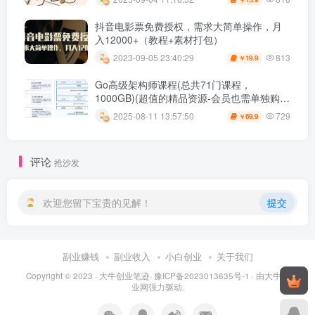
抖音电影票免费授权，需求大简单操作，月
入12000+（教程+素材打包）
813
2023-09-05 23:40:29
19.9
￥
Go高级架构师课程(总共71门课程，
1000GB)(超值的精品资源-会员也需单独购买
哦)
729
2025-08-11 13:57:50
69.9
￥
评论
抢沙发
欢迎您留下宝贵的见解！
提交
副业赚钱
副业收入
小白创业
关于我们
Copyright © 2023 ·
大牛创业笔迹
·
豫ICP备2023013635号-1
· 由
大牛创
业网
强力驱动.