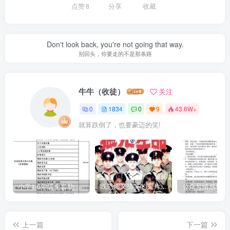
点赞
8
分享
收藏
Don't look back, you're not going that way.
别回头，你要走的不是那条路
牛牛（收徒）
关注
0
1834
0
9
43.6W+
就算跌倒了，也要豪迈的笑!
小学1-6年级全套助学资源包（9000GB）(超值的精品资源-会员也需单独购买哦)
既恐怖又搞笑的鬼片（10部猛鬼恐怖片都是喜剧片）
上一篇
下一篇