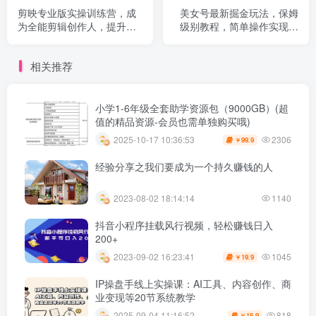
剪映专业版实操训练营，成
美女号最新掘金玩法，保姆
为全能剪辑创作人，​提升剪
级别教程，简单操作实现暴
映剪辑技巧！
力变现，单日收益可达上千+
相关推荐
小学1-6年级全套助学资源包（9000GB）(超
值的精品资源-会员也需单独购买哦)
2306
2025-10-17 10:36:53
99.9
￥
经验分享之我们要成为一个持久赚钱的人
2023-08-02 18:14:14
1140
抖音小程序挂载风行视频，轻松赚钱日入
200+
1045
2023-09-02 16:23:41
19.9
￥
IP操盘手线上实操课：AI工具、内容创作、商
业变现等20节系统教学
818
2025-09-04 11:16:52
15.9
￥