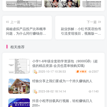
小学1-6年级全套助学资源包（9000GB）(超值的精品资源-会员也需单独购买哦)
既恐怖又搞笑的鬼片（10部猛鬼恐怖片都是喜剧片）
上一篇
下一篇
揭秘虚拟产品投产比和概率
副业拆解：小红书英语拍书
问题，为什么同行赚钱你却
引流变现项目，视频版一条
被下架？
龙实操玩法分享给你
相关推荐
小学1-6年级全套助学资源包（9000GB）(超
值的精品资源-会员也需单独购买哦)
2307
2025-10-17 10:36:53
99.9
￥
经验分享之我们要成为一个持久赚钱的人
2023-08-02 18:14:14
1140
抖音小程序挂载风行视频，轻松赚钱日入
200+