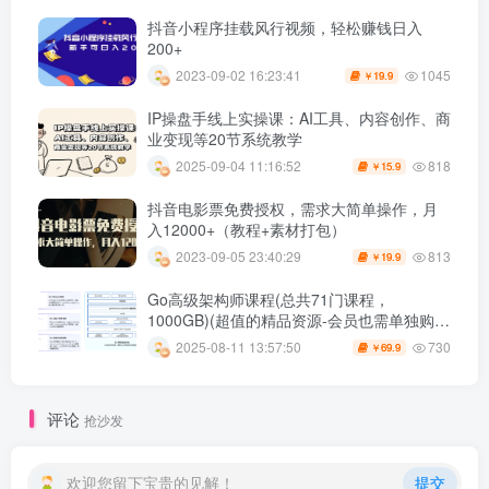
抖音小程序挂载风行视频，轻松赚钱日入
200+
1045
2023-09-02 16:23:41
19.9
￥
IP操盘手线上实操课：AI工具、内容创作、商
业变现等20节系统教学
818
2025-09-04 11:16:52
15.9
￥
抖音电影票免费授权，需求大简单操作，月
入12000+（教程+素材打包）
813
2023-09-05 23:40:29
19.9
￥
Go高级架构师课程(总共71门课程，
1000GB)(超值的精品资源-会员也需单独购买
哦)
730
2025-08-11 13:57:50
69.9
￥
评论
抢沙发
欢迎您留下宝贵的见解！
提交