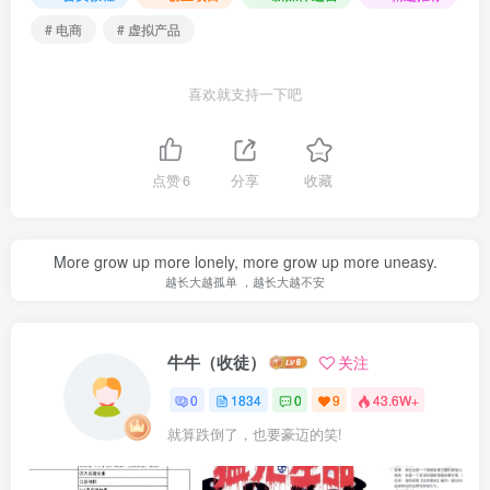
# 电商
# 虚拟产品
喜欢就支持一下吧
点赞
6
分享
收藏
More grow up more lonely, more grow up more uneasy.
越长大越孤单 ，越长大越不安
牛牛（收徒）
关注
0
1834
0
9
43.6W+
就算跌倒了，也要豪迈的笑!