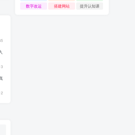
数字改运
搭建网站
提升认知课
45
入
13
真
12