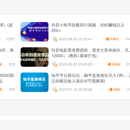
B）(超
抖音小程序挂载风行视频，轻松赚钱日入
200+
2307
10
2023-09-02 16:23:41
19.9
￥
创作、商
抖音电影票免费授权，需求大简单操作，月
12000+（教程+素材打包）
818
8
2023-09-05 23:40:29
.9
19.9
￥
00GB)
知乎平台新玩法，躺平蓝海项目月入1W+，
)
正的睡后收入项目(6节视频课)
729
7
2023-07-16 22:36:46
.9
9.9
￥