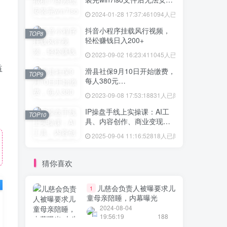
vmtool解决方法
2024-01-28 17:37:46
1094人已阅读
抖音小程序挂载风行视频，
TOP8
轻松赚钱日入200+
2023-09-02 16:23:41
1045人已阅读
益
滑县社保9月10日开始缴费，
TOP9
每人380元…
2023-09-08 17:53:18
831人已阅读
IP操盘手线上实操课：AI工
TOP10
具、内容创作、商业变现等
20节系统教学
2025-09-04 11:16:52
818人已阅读
猜你喜欢
儿慈会负责人被曝要求儿
1
童母亲陪睡，内幕曝光
2024-08-04
19:56:19
188