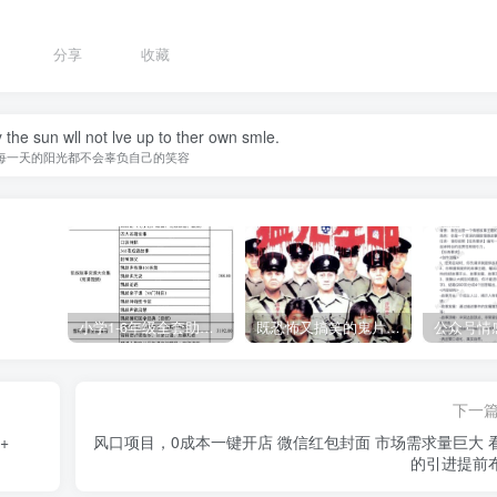
分享
收藏
 the sun wll not lve up to ther own smle.
每一天的阳光都不会辜负自己的笑容
小学1-6年级全套助学资源包（9000GB）(超值的精品资源-会员也需单独购买哦)
既恐怖又搞笑的鬼片（10部猛鬼恐怖片都是喜剧片）
下一
+
风口项目，0成本一键开店 微信红包封面 市场需求量巨大 
的引进提前