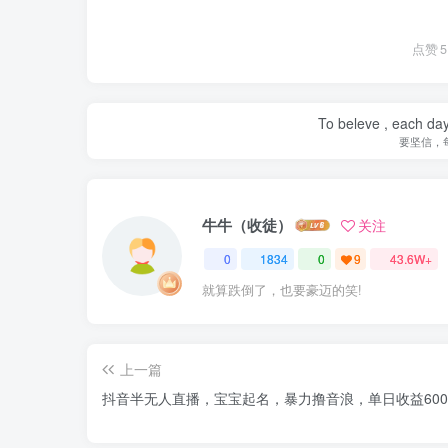
点赞
5
To beleve , each day
要坚信，
牛牛（收徒）
关注
0
1834
0
9
43.6W+
就算跌倒了，也要豪迈的笑!
上一篇
抖音半无人直播，宝宝起名，暴力撸音浪，单日收益600