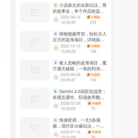
小说推文的全新玩法，黑
2
岩故事会，单个作品收益
300+，简单暴力
2023-08-14
19.9
￥
12:46:30
472
得物视频带货，轻松月入
3
过万的蓝海项目，详细操作
流程
2023-10-19
19.9
￥
10:28:26
134
被人忽略的蓝海项目，魔
4
方通关秘籍，一单的利润有
39.9，几乎是零成本，月入
2023-08-28
15.9
￥
过万很轻松【揭秘】
23:26:47
155
Gemini 3.0高阶实战营：
5
多模态通吃、职场效率翻
倍、副业变现，一周跑通月
2026-02-26
15.9
￥
入两万(教程+飞书资料)
10:42:08
70
情感背调，一天3条视
6
频，现抖音火爆玩法，一天
轻松5张+【揭秘】
2025-07-15
15.9
￥
13:21:08
76