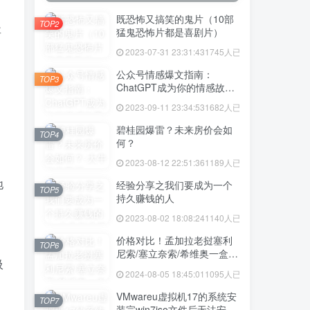
既恐怖又搞笑的鬼片（10部
TOP2
要
猛鬼恐怖片都是喜剧片）
2023-07-31 23:31:43
1745人已阅读
公众号情感爆文指南：
TOP3
ChatGPT成为你的情感故事
好帮手！
2023-09-11 23:34:53
1682人已阅读
碧桂园爆雷？未来房价会如
TOP4
何？
2023-08-12 22:51:36
1189人已阅读
地
经验分享之我们要成为一个
TOP5
持久赚钱的人
2023-08-02 18:08:24
1140人已阅读
价格对比！孟加拉老挝塞利
TOP6
尼索/塞立奈索/希维奥一盒价
吸
格多少
2024-08-05 18:45:01
1095人已阅读
VMwareu虚拟机17的系统安
TOP7
装完win7iso文件后无法安装