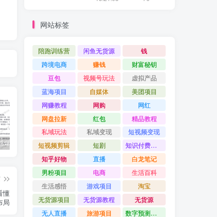
网站标签
陪跑训练营
闲鱼无货源
钱
跨境电商
赚钱
财富秘钥
豆包
视频号玩法
虚拟产品
蓝海项目
自媒体
美团项目
网赚教程
网购
网红
网盘拉新
红包
精品教程
私域玩法
私域变现
短视频变现
公众号情感爆文指南：ChatGPT成为你的情感故事好帮手！
碧桂园爆雷？未来房价会如何？
经验分享之我们要成为一个持久赚钱的人
短视频剪辑
短剧
知识付费项目
知乎好物
直播
白龙笔记
男粉项目
电商
生活百科
篇
生活感悟
游戏项目
淘宝
看懂
无货源项目
无货源教程
无货源
布局
无人直播
旅游项目
数字预测大师