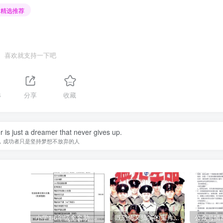
精选推荐
喜欢就支持一下吧
4
分享
收藏
is just a dreamer that never gives up.
，成功者只是坚持梦想不放弃的人
小学1-6年级全套助学资源包（9000GB）(超值的精品资源-会员也需单独购买哦)
既恐怖又搞笑的鬼片（10部猛鬼恐怖片都是喜剧片）