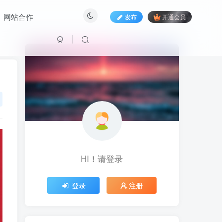
网站合作
发布
开通会员
HI！请登录
HI！请登录
登录
登录
注册
注册