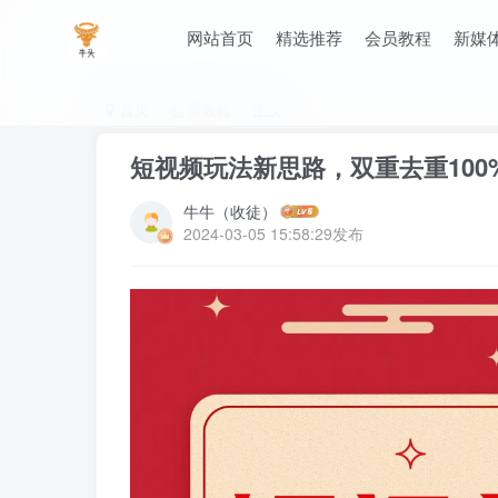
网站首页
精选推荐
会员教程
新媒
首页
会员教程
正文
短视频玩法新思路，双重去重10
牛牛（收徒）
2024-03-05 15:58:29发布