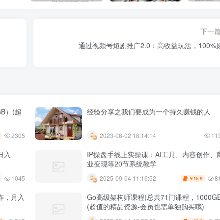
下一
通过视频号短剧推广2.0：高收益玩法，100%
B）(超
经验分享之我们要成为一个持久赚钱的人
2305
2023-08-02 18:14:14
11
日入
IP操盘手线上实操课：AI工具、内容创作、
业变现等20节系统教学
1045
8
2025-09-04 11:16:52
15.9
￥
作，月入
Go高级架构师课程(总共71门课程，1000GB
(超值的精品资源-会员也需单独购买哦)