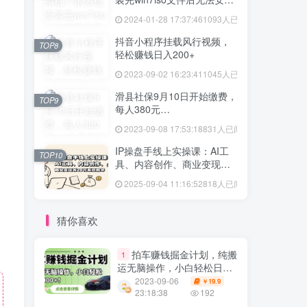
vmtool解决方法
2024-01-28 17:37:46
1093人已阅读
抖音小程序挂载风行视频，
TOP8
轻松赚钱日入200+
2023-09-02 16:23:41
1045人已阅读
滑县社保9月10日开始缴费，
TOP9
每人380元…
2023-09-08 17:53:18
831人已阅读
IP操盘手线上实操课：AI工
TOP10
具、内容创作、商业变现等
20节系统教学
2025-09-04 11:16:52
818人已阅读
猜你喜欢
拍车赚钱掘金计划，纯搬
1
运无脑操作，小白轻松日入
1000+【揭秘】
2023-09-06
19.9
￥
23:18:38
192