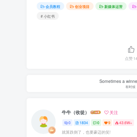
会员教程
创业项目
新媒体运营
# 小红书
点赞
1
Sometimes a winner 
有时候
牛牛（收徒）
关注
0
1834
0
9
43.6W+
就算跌倒了，也要豪迈的笑!