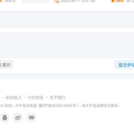
813
7
2025-08-11 13:57:50
.9
69.9
￥
图片
提交评
副业收入
小白创业
关于我们
 © 2023 ·
大牛创业笔迹
·
豫ICP备2023013635号-1
· 由
大牛创业网
强力驱动.