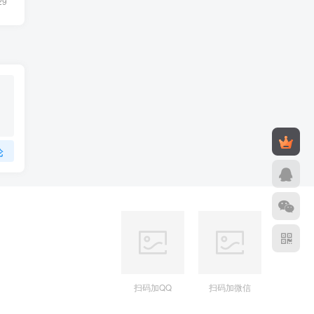
29
论
扫码加QQ
扫码加微信