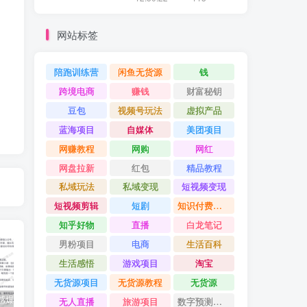
网站标签
陪跑训练营
闲鱼无货源
钱
跨境电商
赚钱
财富秘钥
豆包
视频号玩法
虚拟产品
蓝海项目
自媒体
美团项目
网赚教程
网购
网红
网盘拉新
红包
精品教程
私域玩法
私域变现
短视频变现
短视频剪辑
短剧
知识付费项目
知乎好物
直播
白龙笔记
男粉项目
电商
生活百科
生活感悟
游戏项目
淘宝
无货源项目
无货源教程
无货源
公众号情感爆文指南：ChatGPT成为你的情感故事好帮手！
碧桂园爆雷？未来房价会如何？
经验分享之我们要成为一个持久赚钱的人
无人直播
旅游项目
数字预测大师