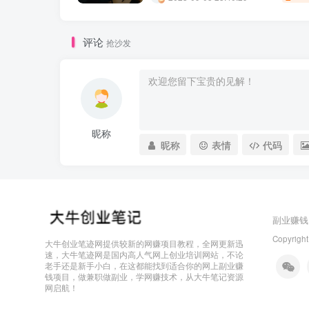
评论
抢沙发
昵称
昵称
表情
代码
副业赚钱
Copyright
大牛创业笔迹网提供较新的网赚项目教程，全网更新迅
速，大牛笔迹网是国内高人气网上创业培训网站，不论
老手还是新手小白，在这都能找到适合你的网上副业赚
钱项目，做兼职做副业，学网赚技术，从大牛笔记资源
网启航！