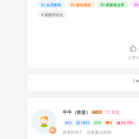
会员教程
创业项目
新媒体运营
# 视频号玩法
点赞
8
I 
牛牛（收徒）
关注
0
1834
0
9
43.7W+
就算跌倒了，也要豪迈的笑!