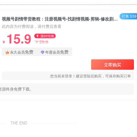
已售 539
视频号剧情带货教程：注册视频号-找剧情视频-剪辑-修改剧情-去重
此内容为付费阅读，请付费后查看
15.9
限时特惠
29.9
￥
￥
免费
免费
永久会员
年度会员
立即购买
您当前未登录！建议登陆后购买，可保存购买订单
资源终身免费下载。
THE END