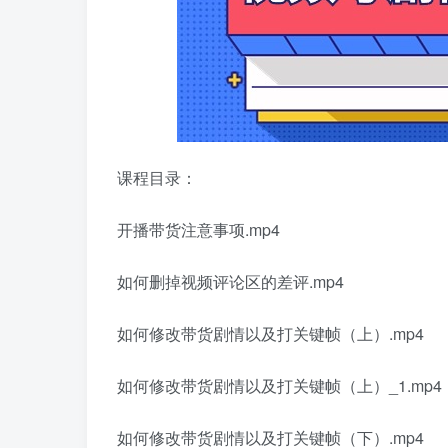
课程目录：
开播带货注意事项.mp4
如何删掉视频评论区的差评.mp4
如何修改带货剧情以及打关键帧（上）.mp4
如何修改带货剧情以及打关键帧（上）_1.mp4
如何修改带货剧情以及打关键帧（下）.mp4