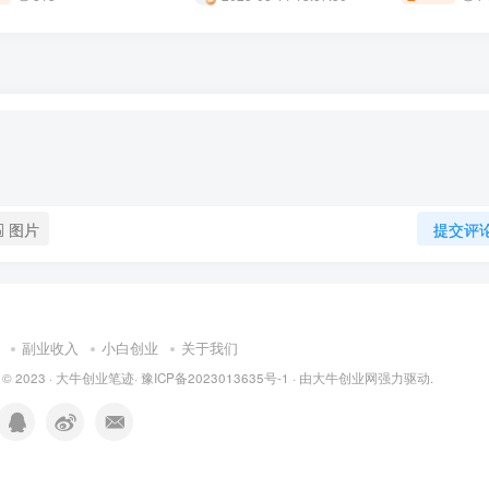
图片
提交评
副业收入
小白创业
关于我们
 © 2023 ·
大牛创业笔迹
·
豫ICP备2023013635号-1
· 由
大牛创业网
强力驱动.