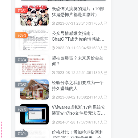
既恐怖又搞笑的鬼片（10部
TOP2
猛鬼恐怖片都是喜剧片）
2023-07-31 23:31:43
1765人已阅读
公众号情感爆文指南：
TOP3
ChatGPT成为你的情感故事
好帮手！
2023-09-11 23:34:53
1683人已阅读
碧桂园爆雷？未来房价会如
TOP4
何？
2023-08-12 22:51:36
1189人已阅读
经验分享之我们要成为一个
TOP5
持久赚钱的人
2023-08-02 18:08:24
1140人已阅读
VMwareu虚拟机17的系统安
TOP6
装完win7iso文件后无法安装
vmtool解决方法
2024-01-28 17:37:46
1101人已阅读
价格对比！孟加拉老挝塞利
TOP7
尼索/塞立奈索/希维奥一盒价