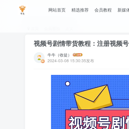
网站首页
精选推荐
会员教程
新媒
首页
会员教程
正文
视频号剧情带货教程：注册视频号-
牛牛（收徒）
2024-03-08 15:30:35发布