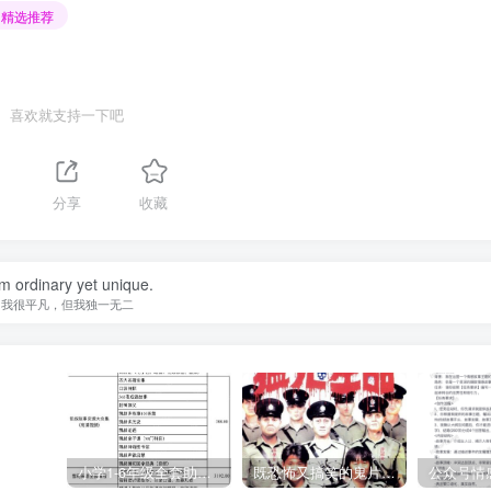
精选推荐
喜欢就支持一下吧
分享
收藏
am ordinary yet unique.
我很平凡，但我独一无二
小学1-6年级全套助学资源包（9000GB）(超值的精品资源-会员也需单独购买哦)
既恐怖又搞笑的鬼片（10部猛鬼恐怖片都是喜剧片）