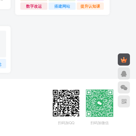
数字改运
搭建网站
提升认知课
论
扫码加QQ
扫码加微信