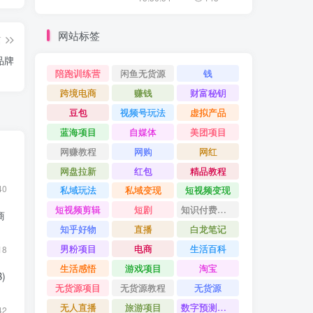
网站标签
篇
品牌
陪跑训练营
闲鱼无货源
钱
跨境电商
赚钱
财富秘钥
豆包
视频号玩法
虚拟产品
蓝海项目
自媒体
美团项目
网赚教程
网购
网红
网盘拉新
红包
精品教程
40
私域玩法
私域变现
短视频变现
短视频剪辑
短剧
知识付费项目
商
知乎好物
直播
白龙笔记
男粉项目
电商
生活百科
18
生活感悟
游戏项目
淘宝
)
无货源项目
无货源教程
无货源
无人直播
旅游项目
数字预测大师
42