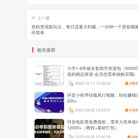
上一篇
色粉变现新玩法，每日流量大到爆，一分钟一个原创视
作简单
相关推荐
小学1-6年级全套助学资源包（9000G
值的精品资源-会员也需单独购买哦)
2025-10-17 10:36:53
99.9
￥
抖音小程序挂载风行视频，轻松赚钱
200+
2023-09-02 16:23:41
19.9
￥
抖音电影票免费授权，需求大简单操
12000+（教程+素材打包）
2023-09-05 23:40:29
19
￥