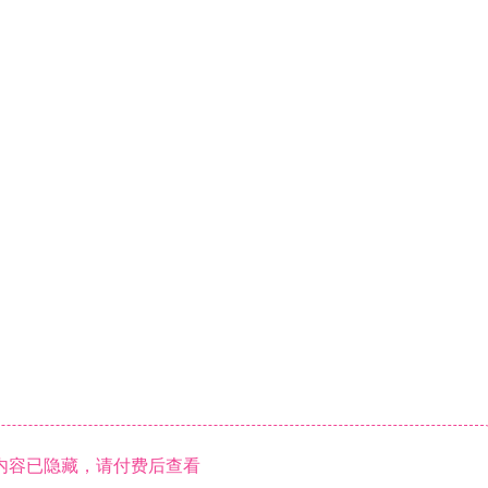
内容已隐藏，请付费后查看