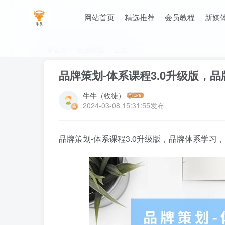
网站首页
精选推荐
会员教程
新媒
首页
会员教程
正文
品牌策划-体系课程3.0升级版，
牛牛（收徒）
2024-03-08 15:31:55发布
品牌策划-体系课程3.0升级版，品牌体系学习