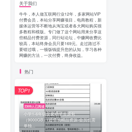
关于我们
牛牛，本人做互联网行业12年，多家网站VIP
付费会员，本站分享网赚项目，电商教程，新
媒体运营等不断地从淘宝或者各大网站购买很
多教程和模版。专门做了这个网站用来分享这
些精品付费资源，同行站论坛，中赚网收费比
较高，本站终身会员只要169元。走过路过不
要错过哦，一顿饭钱提升您的认知，学习各种
网赚的方法，一次付费，终身收益。
热门
TOP1
2309人已阅读
小学1-6年级全套助学资源包
（9000GB）(超值的精品资源-会员也需
单独...