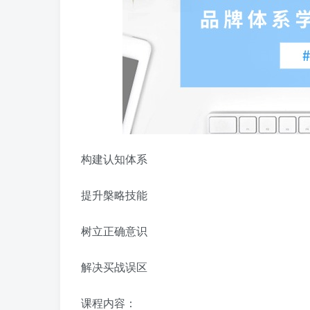
构建认知体系
提升槃略技能
树立正确意识
解决买战误区
课程内容：