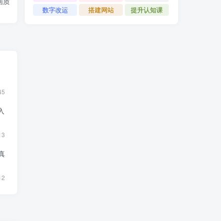
画质
数字改运
搭建网站
提升认知课
45
入
13
真
12