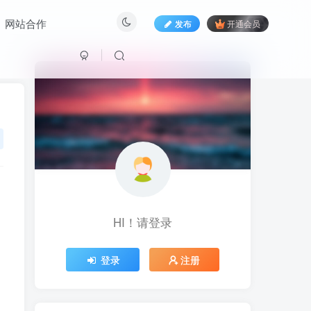
网站合作
发布
开通会员
HI！请登录
HI！请登录
登录
登录
注册
注册