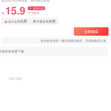
此内容为付费阅读，请付费后查看
15.9
限时特惠
29.9
￥
￥
免费
免费
永久会员
年度会员
立即购买
您当前未登录！建议登陆后购买，可保存购买订单
资源终身免费下载。
THE END