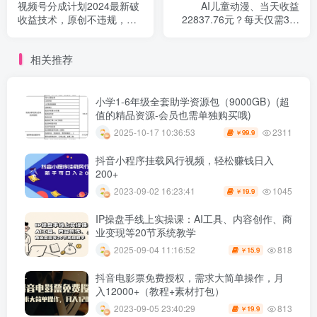
视频号分成计划2024最新破
AI儿童动漫、当天收益
收益技术，原创不违规，三
22837.76元？每天仅需3分
天起号
钟
相关推荐
小学1-6年级全套助学资源包（9000GB）(超
值的精品资源-会员也需单独购买哦)
2311
2025-10-17 10:36:53
99.9
￥
抖音小程序挂载风行视频，轻松赚钱日入
200+
1045
2023-09-02 16:23:41
19.9
￥
IP操盘手线上实操课：AI工具、内容创作、商
业变现等20节系统教学
818
2025-09-04 11:16:52
15.9
￥
抖音电影票免费授权，需求大简单操作，月
入12000+（教程+素材打包）
813
2023-09-05 23:40:29
19.9
￥