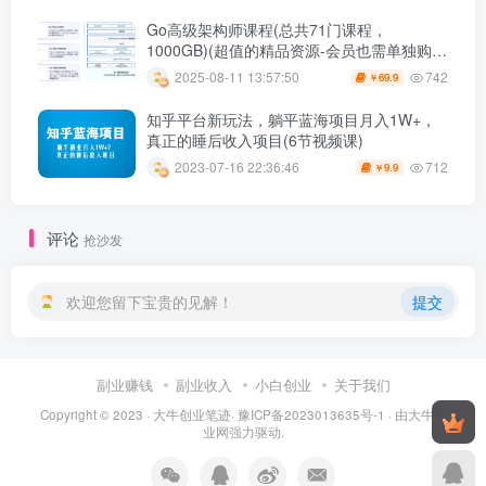
Go高级架构师课程(总共71门课程，
1000GB)(超值的精品资源-会员也需单独购买
哦)
742
2025-08-11 13:57:50
69.9
￥
知乎平台新玩法，躺平蓝海项目月入1W+，
真正的睡后收入项目(6节视频课)
712
2023-07-16 22:36:46
9.9
￥
评论
抢沙发
欢迎您留下宝贵的见解！
提交
副业赚钱
副业收入
小白创业
关于我们
Copyright © 2023 ·
大牛创业笔迹
·
豫ICP备2023013635号-1
· 由
大牛创
业网
强力驱动.